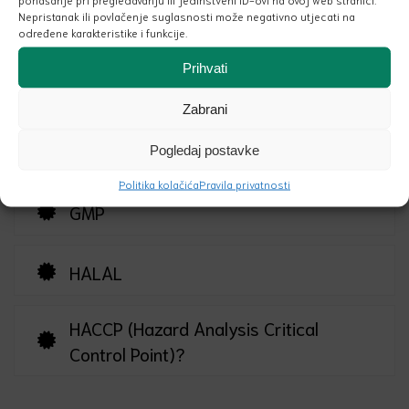
Nepristanak ili povlačenje suglasnosti može negativno utjecati na
VEGAN
određene karakteristike i funkcije.
Prihvati
ECOCERT
Zabrani
COSMOS
Pogledaj postavke
Politika kolačića
Pravila privatnosti
GMP
HALAL
HACCP (Hazard Analysis Critical
Control Point)?