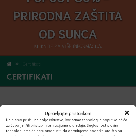
PRIRODNA ZAŠTITA
OD SUNCA
KLIKNITE ZA VIŠE INFORMACIJA.
Certifikati
CERTIFIKATI
Upravljajte pristankom
Da bismo pružili najbolje iskustvo, koristimo tehnologije poput kolačića
LEAPING BUNNY
za čuvanje i/ili pristup informacijama o uređaju. Suglasnost s ovim
tehnologijama će nam omogućiti da obrađujemo podatke kao što su
ponašanje pri pregledavanju ili jedinstveni ID-ovi na ovoj web stranici.