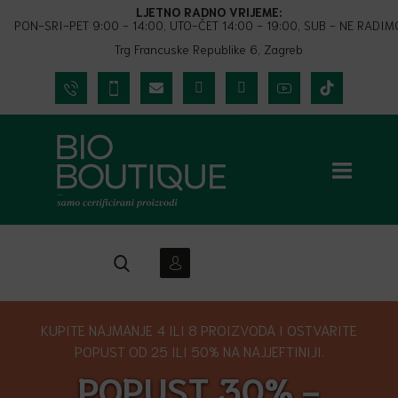
LJETNO RADNO VRIJEME:
PON-SRI-PET 9:00 - 14:00, UTO-ČET 14:00 - 19:00, SUB - NE RADIM
Trg Francuske Republike 6, Zagreb
KUPITE NAJMANJE 4 ILI 8 PROIZVODA I OSTVARITE
POPUST OD 25 ILI 50% NA NAJJEFTINIJI.
POPUST 30% -