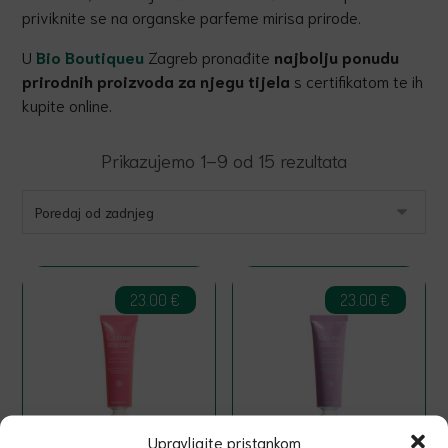
priviknite se na organske parfeme mirisa prirode.
U
Bio
Boutiqueu
Zagreb pronađite
najbolju ponudu
prirodnih proizvoda za njegu tijela
s certifikatom te ih
kupite online.
Prikazujemo 1–9 od 15 rezultata
23.00
€
23.00
€
Upravljajte pristankom