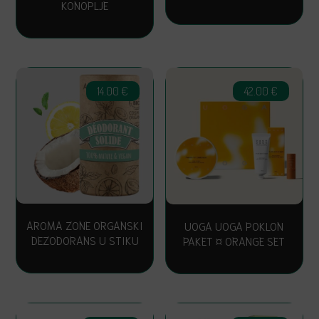
KONOPLJE
14.00
€
42.00
€
AROMA ZONE ORGANSKI
UOGA UOGA POKLON
DEZODORANS U STIKU
PAKET ¤ ORANGE SET