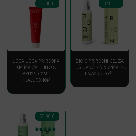
22.00
€
32.00
€
UOGA UOGA PRIRODNA
BIO Q PRIRODNI GEL ZA
KREMA ZA TIJELO S
TUŠIRANJE ZA NORMALNU
BRUSNICOM I
I MASNU KOŽU
HIJALURONOM
32.00
€
Ocijenjeno