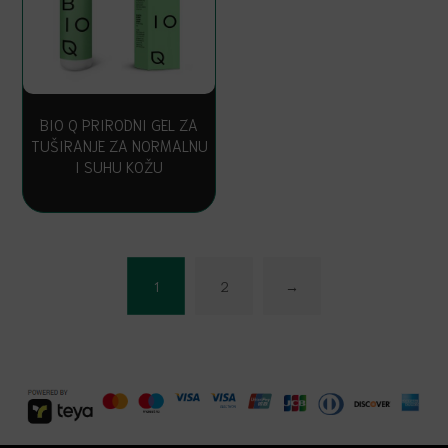
5.00
od 5
BIO Q PRIRODNI GEL ZA
TUŠIRANJE ZA NORMALNU
I SUHU KOŽU
1
2
→