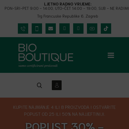
LJETNO RADNO VRIJEME:
PON-SRI-PET 9:00 - 14:00, UTO-ČET 14:00 - 19:00, SUB - NE RADIM
Trg Francuske Republike 6, Zagreb
KUPITE NAJMANJE 4 ILI 8 PROIZVODA I OSTVARITE
POPUST OD 25 ILI 50% NA NAJJEFTINIJI.
POPUST 30% -