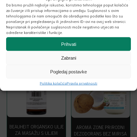
Da bismo pružili najbolje iskustvo, koristimo tehnologije poput kolačića
za čuvanje i/ili pristup informacijama o uređaju. Suglasnost s ovim
MANUCURIST™
MANUCURIST™
tehnologijama će nam omogućiti da obrađujemo podatke kao što su
HIDRATANTNA KREMA ZA
HIDRATANTNA KREMA ZA
ponašanje pri pregledavanju ili jedinstveni ID-ovi na ovoj web stranici.
RUKE S MIRISOM
RUKE S MIRISOM LAVANDE
Nepristanak ili povlačenje suglasnosti može negativno utjecati na
NARANČE
određene karakteristike i funkcije.
Prihvati
Zabrani
28.00
€
16.00
€
Pogledaj postavke
Politika kolačića
Pravila privatnosti
BEAUHEIT ORGANSKO ULJE
AROMA ZONE PRIRODNI
ZA MASAŽU S ULJEM
DEZODORANS BEZ MIRISA