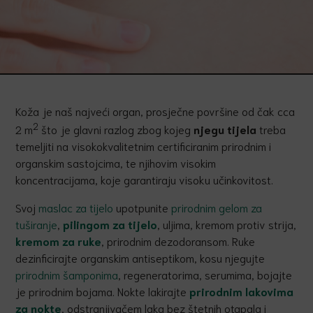
Koža je naš najveći organ, prosječne površine od čak cca
2
2 m
što je glavni razlog zbog kojeg
njegu tijela
treba
temeljiti na visokokvalitetnim certificiranim prirodnim i
organskim sastojcima, te njihovim visokim
koncentracijama, koje garantiraju visoku učinkovitost.
Svoj
maslac za tijelo
upotpunite
prirodnim gelom za
tuširanje
,
pilingom za tijelo
, uljima, kremom protiv strija,
kremom za ruke
, prirodnim dezodoransom. Ruke
dezinficirajte organskim antiseptikom, kosu njegujte
prirodnim šamponima
, regeneratorima, serumima, bojajte
je prirodnim bojama. Nokte lakirajte
prirodnim lakovima
za nokte
, odstranjivačem laka bez štetnih otapala i