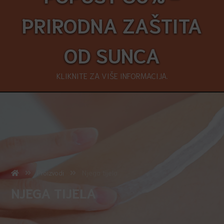
PRIRODNA ZAŠTITA
OD SUNCA
KLIKNITE ZA VIŠE INFORMACIJA.
Proizvodi
Njega tijela
NJEGA TIJELA