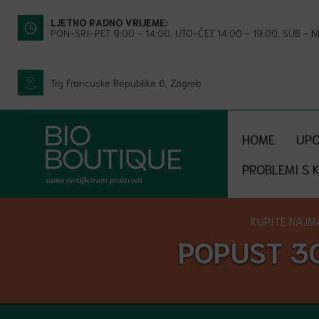
LJETNO RADNO VRIJEME:
PON-SRI-PET 9:00 - 14:00, UTO-ČET 14:00 - 19:00, SUB - 
Trg Francuske Republike 6, Zagreb
HOME
UPO
PROBLEMI S 
KUPITE NAJMA
POPUST 3