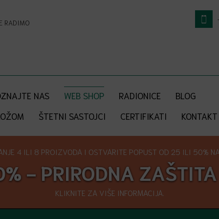
NE RADIMO
ZNAJTE NAS
WEB SHOP
RADIONICE
BLOG
KOŽOM
ŠTETNI SASTOJCI
CERTIFIKATI
KONTAKT
NJE 4 ILI 8 PROIZVODA I OSTVARITE POPUST OD 25 ILI 50% NA 
0% - PRIRODNA ZAŠTITA
KLIKNITE ZA VIŠE INFORMACIJA.