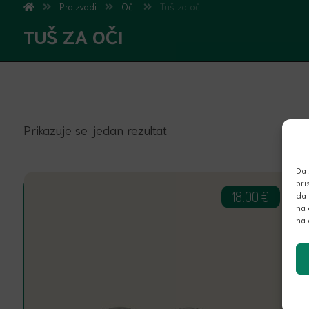
Proizvodi
Oči
Tuš za oči
TUŠ ZA OČI
Prikazuje se jedan rezultat
Da 
pri
18.00
€
da 
na 
na 