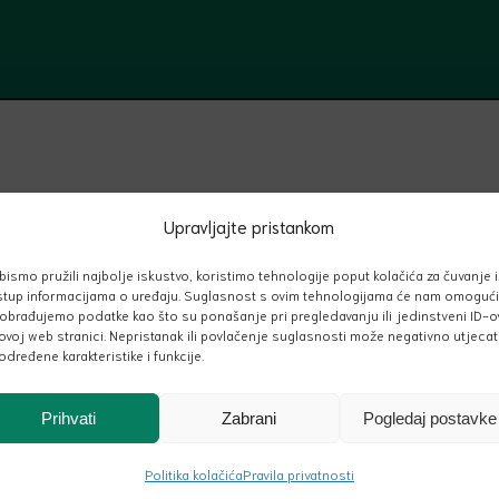
Upravljajte pristankom
bismo pružili najbolje iskustvo, koristimo tehnologije poput kolačića za čuvanje i/
stup informacijama o uređaju. Suglasnost s ovim tehnologijama će nam omogući
obrađujemo podatke kao što su ponašanje pri pregledavanju ili jedinstveni ID-o
ovoj web stranici. Nepristanak ili povlačenje suglasnosti može negativno utjecat
određene karakteristike i funkcije.
Prihvati
Zabrani
Pogledaj postavke
Politika kolačića
Pravila privatnosti