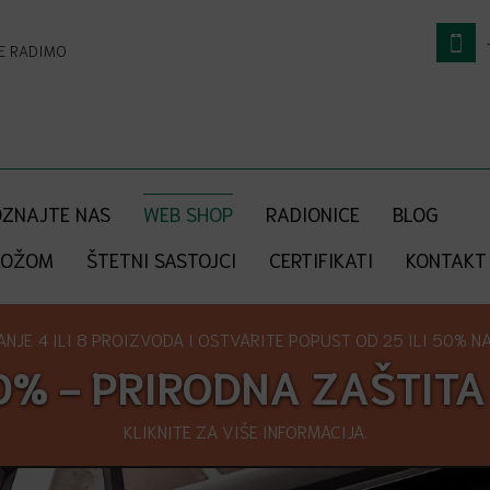
NE RADIMO
ZNAJTE NAS
WEB SHOP
RADIONICE
BLOG
KOŽOM
ŠTETNI SASTOJCI
CERTIFIKATI
KONTAKT
NJE 4 ILI 8 PROIZVODA I OSTVARITE POPUST OD 25 ILI 50% NA 
0% - PRIRODNA ZAŠTITA
KLIKNITE ZA VIŠE INFORMACIJA.