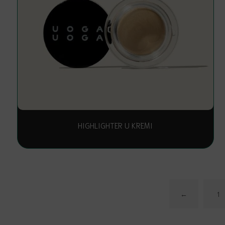
HIGHLIGHTER U KREMI
←
1