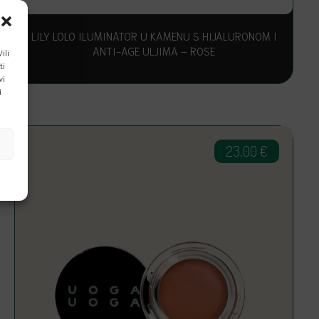
LILY LOLO ILUMINATOR U KAMENU S HIJALURONOM I
ANTI-AGE ULJIMA – ROSE
ili
ti
vi
i
23.00
€