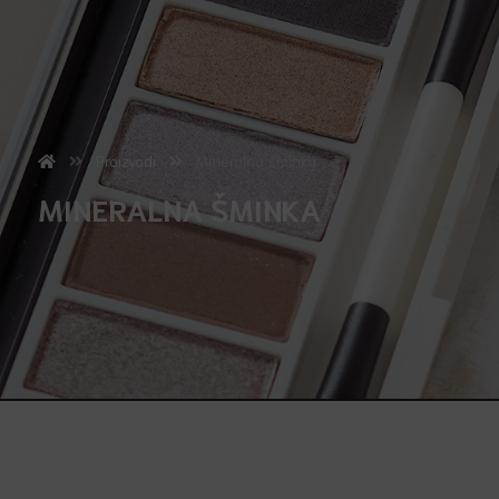
Proizvodi
Mineralna šminka
MINERALNA ŠMINKA