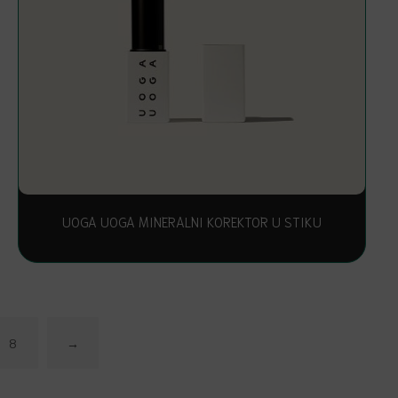
UOGA UOGA MINERALNI KOREKTOR U STIKU
8
→