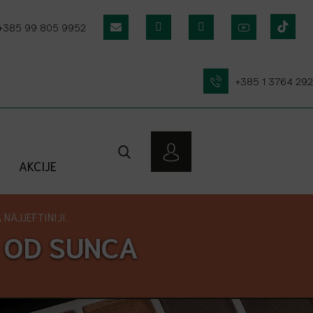
+385 99 805 9952
+385 1 3764 292
AKCIJE
NAJJEFTINIJI.
 OD SUNCA