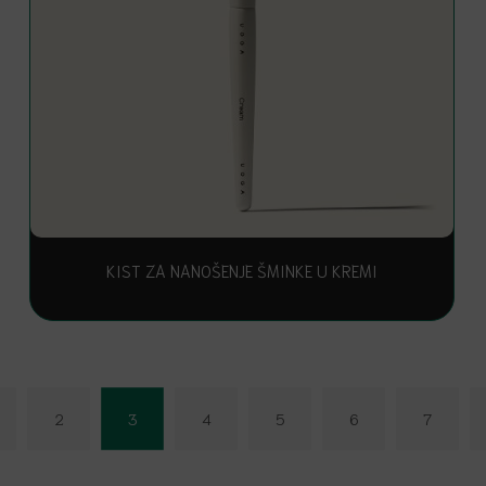
KIST ZA NANOŠENJE ŠMINKE U KREMI
2
3
4
5
6
7