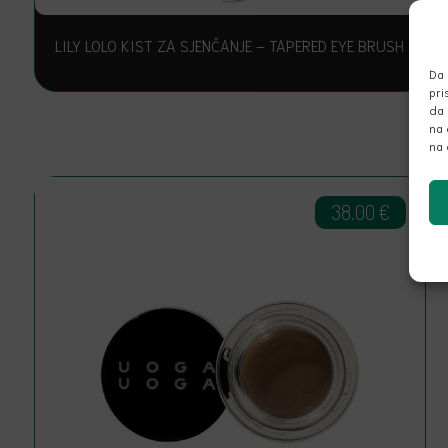
LILY LOLO KIST ZA SJENČANJE – TAPERED EYE BRUSH
Da 
pri
da 
na 
na 
38.00
€