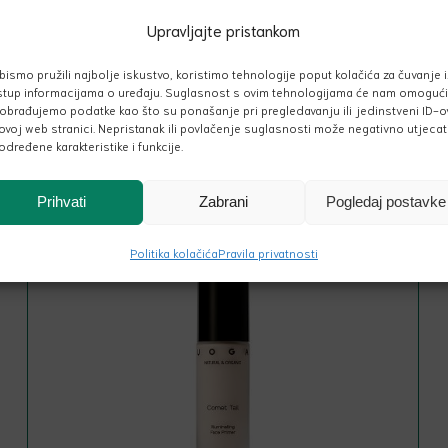
Upravljajte pristankom
LILY LOLO MINERALNI SHIMMER U PRAHU – STAR DUST
bismo pružili najbolje iskustvo, koristimo tehnologije poput kolačića za čuvanje i/
stup informacijama o uređaju. Suglasnost s ovim tehnologijama će nam omogući
obrađujemo podatke kao što su ponašanje pri pregledavanju ili jedinstveni ID-o
ovoj web stranici. Nepristanak ili povlačenje suglasnosti može negativno utjecat
određene karakteristike i funkcije.
Prihvati
Zabrani
Pogledaj postavke
30.00
€
Politika kolačića
Pravila privatnosti