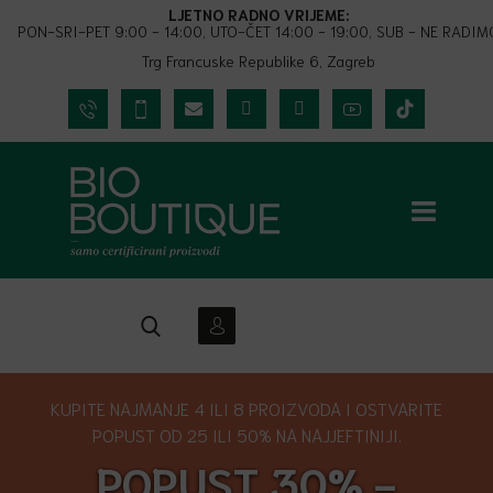
LJETNO RADNO VRIJEME:
PON-SRI-PET 9:00 - 14:00, UTO-ČET 14:00 - 19:00, SUB - NE RADIM
Trg Francuske Republike 6, Zagreb
KUPITE NAJMANJE 4 ILI 8 PROIZVODA I OSTVARITE
POPUST OD 25 ILI 50% NA NAJJEFTINIJI.
POPUST 30% -