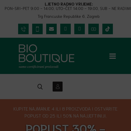
LJETNO RADNO VRIJEME:
PON-SRI-PET 9:00 - 14:00, UTO-ČET 14:00 - 19:00, SUB - NE RADIM
Trg Francuske Republike 6, Zagreb
KUPITE NAJMANJE 4 ILI 8 PROIZVODA I OSTVARITE
POPUST OD 25 ILI 50% NA NAJJEFTINIJI.
POPUST 30% -