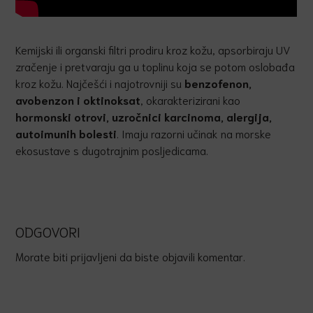
Kemijski ili organski filtri prodiru kroz kožu, apsorbiraju UV
zračenje i pretvaraju ga u toplinu koja se potom oslobađa
kroz kožu. Najčešći i najotrovniji su
benzofenon,
avobenzon i oktinoksat
, okarakterizirani kao
hormonski otrovi, uzročnici karcinoma, alergija,
autoimunih bolesti
. Imaju razorni učinak na morske
ekosustave s dugotrajnim posljedicama.
ODGOVORI
Morate biti
prijavljeni
da biste objavili komentar.