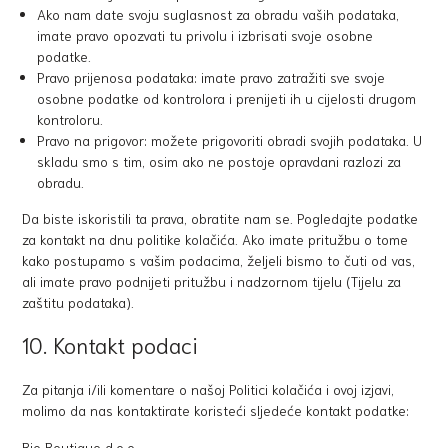
Ako nam date svoju suglasnost za obradu vaših podataka,
imate pravo opozvati tu privolu i izbrisati svoje osobne
podatke.
Pravo prijenosa podataka: imate pravo zatražiti sve svoje
osobne podatke od kontrolora i prenijeti ih u cijelosti drugom
kontroloru.
Pravo na prigovor: možete prigovoriti obradi svojih podataka. U
skladu smo s tim, osim ako ne postoje opravdani razlozi za
obradu.
Da biste iskoristili ta prava, obratite nam se. Pogledajte podatke
za kontakt na dnu politike kolačića. Ako imate pritužbu o tome
kako postupamo s vašim podacima, željeli bismo to čuti od vas,
ali imate pravo podnijeti pritužbu i nadzornom tijelu (Tijelu za
zaštitu podataka).
10. Kontakt podaci
Za pitanja i/ili komentare o našoj Politici kolačića i ovoj izjavi,
molimo da nas kontaktirate koristeći sljedeće kontakt podatke:
Bio Boutique d.o.o.