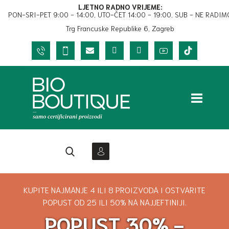
LJETNO RADNO VRIJEME:
PON-SRI-PET 9:00 - 14:00, UTO-ČET 14:00 - 19:00, SUB - NE RADIM
Trg Francuske Republike 6, Zagreb
KUPITE NAJMANJE 4 ILI 8 PROIZVODA I OSTVARITE
POPUST OD 25 ILI 50% NA NAJJEFTINIJI.
POPUST 30% -