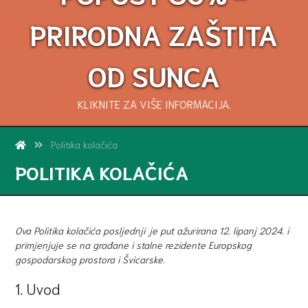
PRIRODNA ZAŠTITA
OD SUNCA
KLIKNITE ZA VIŠE INFORMACIJA.
Politika kolačića
POLITIKA KOLAČIĆA
Ova Politika kolačića posljednji je put ažurirana 12. lipanj 2024. i
primjenjuje se na građane i stalne rezidente Europskog
gospodarskog prostora i Švicarske.
1. Uvod