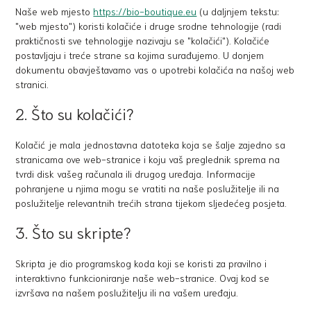
Naše web mjesto
https://bio-boutique.eu
(u daljnjem tekstu:
"web mjesto") koristi kolačiće i druge srodne tehnologije (radi
praktičnosti sve tehnologije nazivaju se "kolačići"). Kolačiće
postavljaju i treće strane sa kojima surađujemo. U donjem
dokumentu obavještavamo vas o upotrebi kolačića na našoj web
stranici.
2. Što su kolačići?
Kolačić je mala jednostavna datoteka koja se šalje zajedno sa
stranicama ove web-stranice i koju vaš preglednik sprema na
tvrdi disk vašeg računala ili drugog uređaja. Informacije
pohranjene u njima mogu se vratiti na naše poslužitelje ili na
poslužitelje relevantnih trećih strana tijekom sljedećeg posjeta.
3. Što su skripte?
Skripta je dio programskog koda koji se koristi za pravilno i
interaktivno funkcioniranje naše web-stranice. Ovaj kod se
izvršava na našem poslužitelju ili na vašem uređaju.