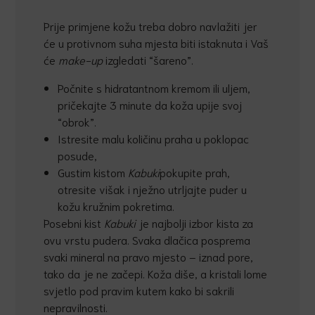
Prije primjene kožu treba dobro navlažiti jer
će u protivnom suha mjesta biti istaknuta i Vaš
će
make-up
izgledati “šareno”.
Počnite s hidratantnom kremom ili uljem,
pričekajte 3 minute da koža upije svoj
“obrok”.
Istresite malu količinu praha u poklopac
posude,
Gustim kistom
Kabuki
pokupite prah,
otresite višak i nježno utrljajte puder u
kožu kružnim pokretima.
Posebni kist
Kabuki
je najbolji izbor kista za
ovu vrstu pudera. Svaka dlačica posprema
svaki mineral na pravo mjesto – iznad pore,
tako da je ne začepi. Koža diše, a kristali lome
svjetlo pod pravim kutem kako bi sakrili
nepravilnosti.