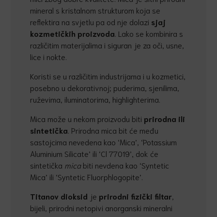
mineral s kristalnom strukturom koja se
reflektira na svjetlu pa od nje dolazi
sjaj
kozmeti
č
kih proizvoda
. Lako se kombinira s
različitim materijalima i siguran je za oči, usne,
lice i nokte.
Koristi se u različitim industrijama i u kozmetici,
posebno u dekorativnoj; puderima, sjenilima,
ruževima, iluminatorima, highlighterima.
Mica može u nekom proizvodu biti
prirodna ili
sinteti
č
ka
. Prirodna mica bit će među
sastojcima nevedena kao ‘Mica’, ‘Potassium
Aluminium Silicate’ ili ‘Cl 77019’
,
dok će
sintetička
mica
biti nevdena kao ‘Syntetic
Mica’ ili ‘Syntetic Fluorphlogopite’.
Titanov dioksid
je
prirodni fizi
č
ki filtar
,
bijeli, prirodni netopivi anorganski mineralni