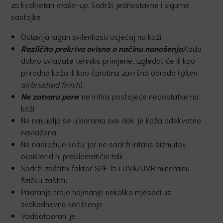
za kvalitetan
make-up
. Sadrži jednostavne i sigurne
sastojke
Ostavlja lagan svilenkasti osjećaj na koži
Razli
č
ito prekriva ovisno o na
č
inu nanošenja
.
Kada
dobro svladate tehniku primjene, izgledat će ili kao
prirodna koža ili kao čarobna završna obrada (
glam
airbrushed finish
)
Ne zatvara pore
i ne iritira postojeće nedostatke na
koži
Ne nakuplja se u borama sve dok je koža adekvatno
navlažena
Ne nadražuje kožu jer ne sadrži iritans bizmutov
oksiklorid ni problematični talk
Sadrži zaštitni faktor SPF 15 i UVA/UVB mineralnu
fizičku zaštitu
Pakiranje traje najmanje nekoliko mjeseci uz
svakodnevno korištenje
Vodootporan je