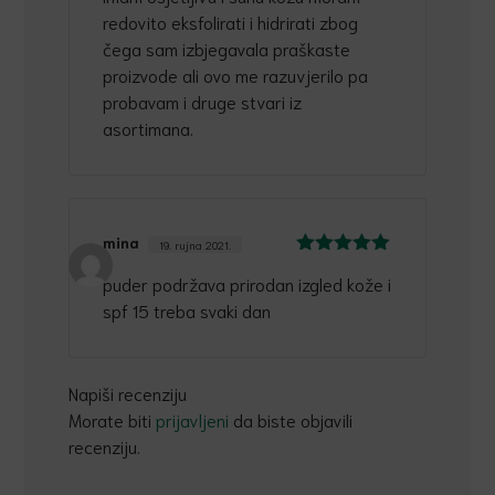
redovito eksfolirati i hidrirati zbog
čega sam izbjegavala praškaste
proizvode ali ovo me razuvjerilo pa
probavam i druge stvari iz
asortimana.
mina
19. rujna 2021.
Ocijenjeno
5
puder podržava prirodan izgled kože i
od 5
spf 15 treba svaki dan
Napiši recenziju
Morate biti
prijavljeni
da biste objavili
recenziju.