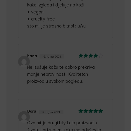
kako izgleda i djeluje na koži
+ vegan
+ cruelty free
sto mi je strasno bitno! : uWu
hana
19. rujna 2021.
Ocijenjeno
Ne isušuje kožu te dobro prekriva
4
od 5
manje nepravilnosti. Kvalitetan
proizvod u svakom pogledu.
Dora
19. rujna 2021.
Ocijenjeno
5
Ovo mi je drugi Lily Lolo proizvod u
od 5
životu i priznajem kako me oduševlja