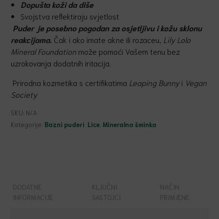
Dopušta koži da diše
Svojstva reflektiraju svjetlost
Puder je posebno pogodan za osjetljivu i kožu sklonu
reakcijama.
Čak i ako imate akne ili rozaceu,
Lily Lolo
Mineral Foundation
može pomoći Vašem tenu bez
uzrokovanja dodatnih iritacija.
Prirodna kozmetika s certifikatima
Leaping Bunny
i
Vegan
Society
SKU:
N/A
Kategorije:
Bazni puderi
,
Lice
,
Mineralna šminka
DODATNE
KLJUČNI
NAČIN
INFORMACIJE
SASTOJCI
PRIMJENE