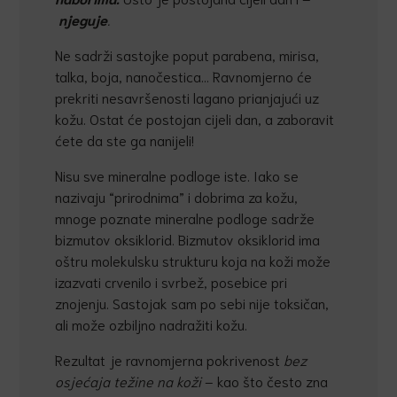
njeguje
.
Ne sadrži sastojke poput parabena, mirisa,
talka, boja, nanočestica… Ravnomjerno će
prekriti nesavršenosti lagano prianjajući uz
kožu. Ostat će postojan cijeli dan, a zaboravit
ćete da ste ga nanijeli!
Nisu sve mineralne podloge iste. Iako se
nazivaju “prirodnima” i dobrima za kožu,
mnoge poznate mineralne podloge sadrže
bizmutov oksiklorid. Bizmutov oksiklorid ima
oštru molekulsku strukturu koja na koži može
izazvati crvenilo i svrbež, posebice pri
znojenju. Sastojak sam po sebi nije toksičan,
ali može ozbiljno nadražiti kožu.
Rezultat je ravnomjerna pokrivenost
bez
osje
ć
aja težine na koži
– kao što često zna