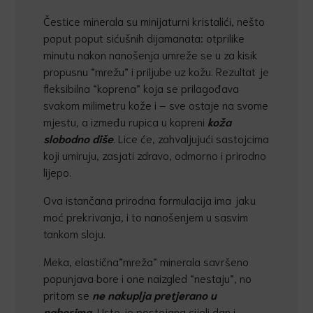
Čestice minerala su minijaturni kristalići, nešto
poput poput sićušnih dijamanata: otprilike
minutu nakon nanošenja umreže se u za kisik
propusnu “mrežu” i priljube uz kožu. Rezultat je
fleksibilna “koprena” koja se prilagođava
svakom milimetru kože i – sve ostaje na svome
mjestu, a između rupica u kopreni
koža
slobodno diše
. Lice će, zahvaljujući sastojcima
koji umiruju, zasjati zdravo, odmorno i prirodno
lijepo.
Ova istančana prirodna formulacija ima jaku
moć prekrivanja, i to nanošenjem u sasvim
tankom sloju.
Meka, elastična”mreža” minerala savršeno
popunjava bore i one naizgled “nestaju”, no
pritom se
ne nakuplja pretjerano u
naborima.
Usto je postojana cijeli dan i –