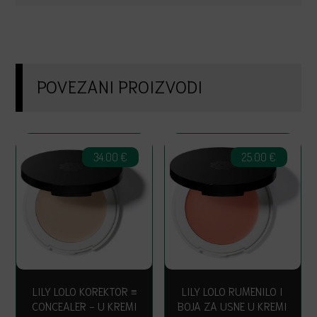
POVEZANI PROIZVODI
34.00
€
25.00
€
LILY LOLO KOREKTOR ≡
LILY LOLO RUMENILO I
CONCEALER − U KREMI
BOJA ZA USNE U KREMI