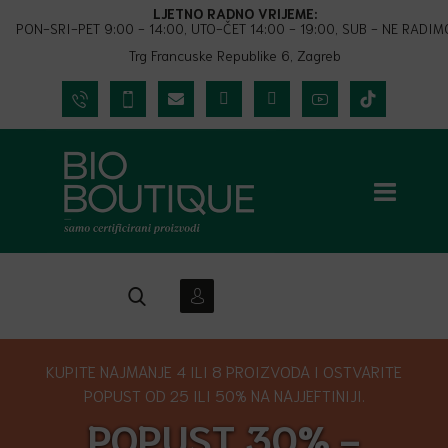
LJETNO RADNO VRIJEME:
PON-SRI-PET 9:00 - 14:00, UTO-ČET 14:00 - 19:00, SUB - NE RADIM
Trg Francuske Republike 6, Zagreb
KUPITE NAJMANJE 4 ILI 8 PROIZVODA I OSTVARITE
POPUST OD 25 ILI 50% NA NAJJEFTINIJI.
POPUST 30% -