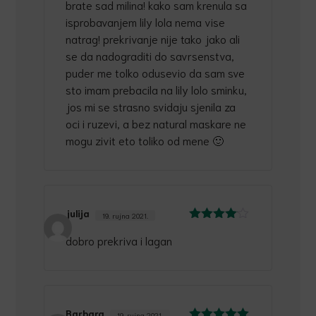
brate sad milina! kako sam krenula sa
isprobavanjem lily lola nema vise
natrag! prekrivanje nije tako jako ali
se da nadograditi do savrsenstva,
puder me tolko odusevio da sam sve
sto imam prebacila na lily lolo sminku,
jos mi se strasno svidaju sjenila za
oci i ruzevi, a bez natural maskare ne
mogu zivit eto toliko od mene 🙂
julija
19. rujna 2021.
Ocijenjeno
dobro prekriva i lagan
4
od 5
Barbara
19. rujna 2021.