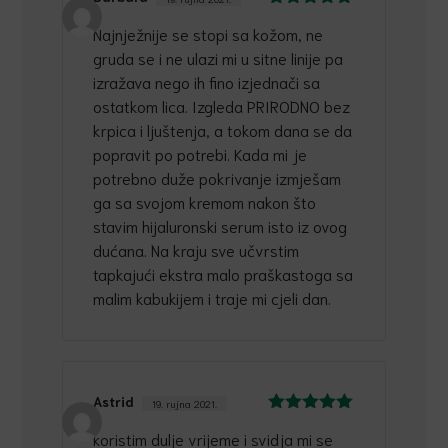
Ocijenjeno
5
Najnježnije se stopi sa kožom, ne
od 5
gruda se i ne ulazi mi u sitne linije pa
izražava nego ih fino izjednači sa
ostatkom lica. Izgleda PRIRODNO bez
krpica i ljuštenja, a tokom dana se da
popravit po potrebi. Kada mi je
potrebno duže pokrivanje izmješam
ga sa svojom kremom nakon što
stavim hijaluronski serum isto iz ovog
dućana. Na kraju sve učvrstim
tapkajući ekstra malo praškastoga sa
malim kabukijem i traje mi cjeli dan.
Astrid
19. rujna 2021.
Ocijenjeno
5
koristim dulje vrijeme i svidja mi se
od 5