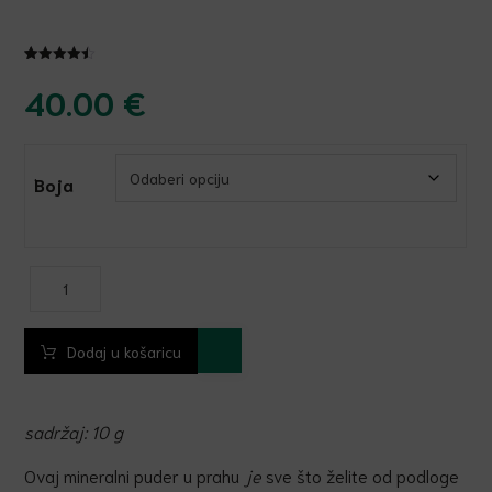
Korisničk
9
e ocjene:
40.00
€
4.44
od
ukupno 5
(
korisnika)
Boja
Dodaj u košaricu
sadržaj: 10 g
Ovaj mineralni puder u prahu
je
sve što želite od podloge