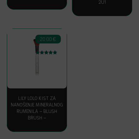
2U1
20.00
€
Ocijenjeno
4.86
od 5
LILY LOLO KIST ZA
NANOŠENJE MINERALNOG
RUMENILA – BLUSH
BRUSH –