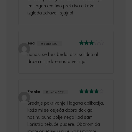
em lagan em fino prekriva a koža
izgleda zdravo i sjajno!
ena
19. rujna 2021.
Ocijenj
nanosi se bez beda, drzi solidno al
eno
3
od 5
draza mi je kremasta verzija
Franka
19. rujna 2021.
Ocijenjeno
Srednje pokrivanje i lagana aplikacija,
4
od 5
koža mi se osjeća dobro dok ga
nosim, puno bolje nego kad sam
koristila tekuće pudere, Obzirom da
imam osjetljivu i suhu kožu moram