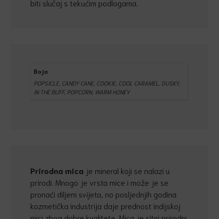
biti slučaj s tekućim podlogama.
Boja
POPSICLE, CANDY CANE, COOKIE, COOL CARAMEL, DUSKY,
IN THE BUFF, POPCORN, WARM HONEY
Prirodna mica
je mineral koji se nalazi u
prirodi. Mnogo je vrsta mice i može je se
pronaći diljem svijeta, no posljednjih godina
kozmetička industrija daje prednost indijskoj
mici zbog dobre kvalitete. Mica je sitni prirodni