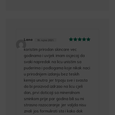
Lana
19. rujna 2021.
Ocijenjeno
5
koristim prirodan skincare vec
od 5
godinama i uvijek imam osjecaj da
svaki napredak na licu unistim sa
puderima i podlogama koje nikak naci
u prirodnijem izdanju bez teskih
kemija unutra jer trpaju sve i svasta
da bi proizvod izdrzao na licu cjeli
dan, prvi doticaji sa mineralnom
sminkom prije par godina bili su mi
strasno razocaranje jer valjda nisu
znali jos formulirati sta i kako dok