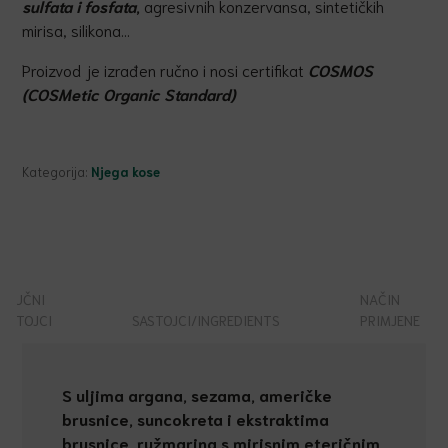
sulfata i fosfata
,
agresivnih konzervansa, sintetičkih
mirisa, silikona…
Proizvod je izrađen ručno i nosi certifikat
COSMOS
(COSMetic Organic Standard)
Kategorija:
Njega kose
KLJUČNI
NAČIN
SASTOJCI
SASTOJCI/INGREDIENTS
PRIMJENE
S uljima argana, sezama, ameri
č
ke
brusnice, suncokreta i ekstraktima
brusnice, ružmarina s mirisnim eteri
č
nim