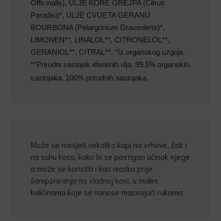
Officinalis), ULJE KORE GREJPA (Citrus
Paradisi)*, ULJE CVIJETA GERANIJ
BOURBONA (Pelargonium Graveolens)*,
LIMONEN**, LINALOL**, CITRONELOL**,
GERANIOL**, CITRAL**. *Iz organskog uzgoja.
**Prirodni sastojak eteri
nih ulja. 99.5% organskih
č
sastojaka. 100% prirodnih sastojaka.
Može se nanijeti nekoliko kapi na vrhove, čak i
na suhu kosu, kako bi se postigao učinak njege
a može se koristiti i kao maska prije
šamponiranja na vlažnoj kosi, u malim
količinama koje se nanose masirajući rukama.