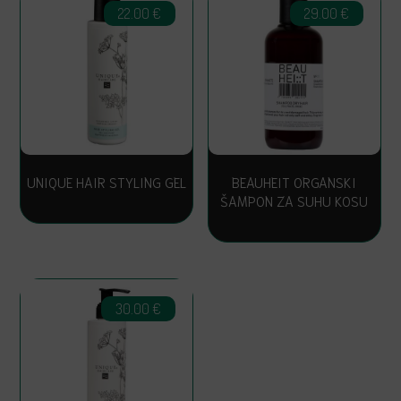
22.00
€
29.00
€
UNIQUE HAIR STYLING GEL
BEAUHEIT ORGANSKI
ŠAMPON ZA SUHU KOSU
30.00
€