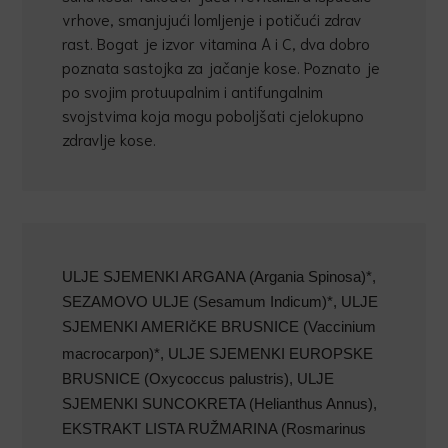
vrhove, smanjujući lomljenje i potičući zdrav
rast. Bogat je izvor vitamina A i C, dva dobro
poznata sastojka za jačanje kose. Poznato je
po svojim protuupalnim i antifungalnim
svojstvima koja mogu poboljšati cjelokupno
zdravlje kose.
ULJE SJEMENKI ARGANA (Argania Spinosa)*,
SEZAMOVO ULJE (Sesamum Indicum)*, ULJE
SJEMENKI AMERI
KE BRUSNICE (Vaccinium
Č
macrocarpon)*, ULJE SJEMENKI EUROPSKE
BRUSNICE (Oxycoccus palustris), ULJE
SJEMENKI SUNCOKRETA (Helianthus Annus),
EKSTRAKT LISTA RUŽMARINA (Rosmarinus