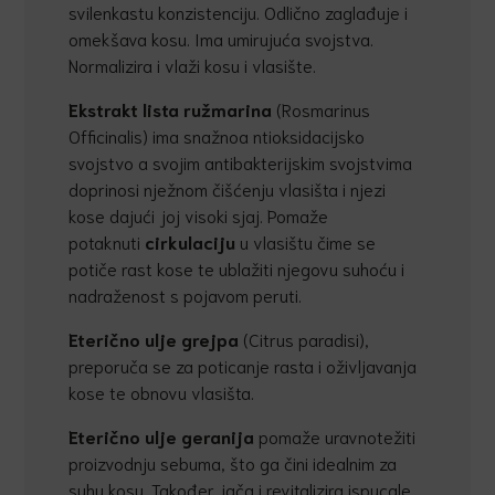
svilenkastu konzistenciju. Odlično zaglađuje i
omekšava kosu. Ima umirujuća svojstva.
Normalizira i vlaži kosu i vlasište.
Ekstrakt lista ružmarina
(Rosmarinus
Officinalis) ima snažnoa ntioksidacijsko
svojstvo a svojim antibakterijskim svojstvima
doprinosi nježnom čišćenju vlasišta i njezi
kose dajući joj visoki sjaj. Pomaže
potaknuti
cirkulaciju
u vlasištu čime se
potiče rast kose te ublažiti njegovu suhoću i
nadraženost s pojavom peruti.
Eteri
č
no ulje grejpa
(Citrus paradisi),
preporuča se za poticanje rasta i oživljavanja
kose te obnovu vlasišta.
Eterično ulje geranija
pomaže uravnotežiti
proizvodnju sebuma, što ga čini idealnim za
suhu kosu. Također jača i revitalizira ispucale