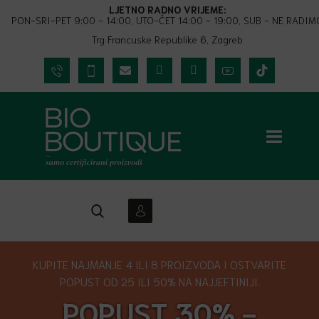
LJETNO RADNO VRIJEME:
PON-SRI-PET 9:00 - 14:00, UTO-ČET 14:00 - 19:00, SUB - NE RADIM
Trg Francuske Republike 6, Zagreb
KUPITE NAJMANJE 4 ILI 8 PROIZVODA I OSTVARITE
POPUST OD 25 ILI 50% NA NAJJEFTINIJI.
POPUST 30% -