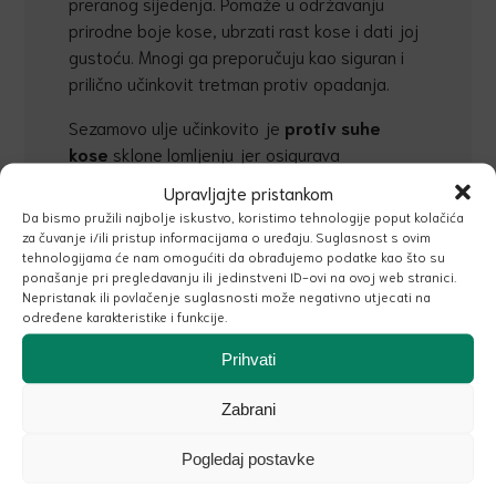
preranog sijedenja. Pomaže u održavanju
prirodne boje kose, ubrzati rast kose i dati joj
gustoću. Mnogi ga preporučuju kao siguran i
prilično učinkovit tretman protiv opadanja.
Sezamovo ulje učinkovito je
protiv suhe
kose
sklone lomljenju jer osigurava
zadržavanje vlage. Ima svojstva hlađenja i
Upravljajte pristankom
kondicioniranja koja čuvaju kosu od utjecaja
Da bismo pružili najbolje iskustvo, koristimo tehnologije poput kolačića
visoke topline. Pomaže formirati
zaštitu od
za čuvanje i/ili pristup informacijama o uređaju. Suglasnost s ovim
tehnologijama će nam omogućiti da obrađujemo podatke kao što su
vanjskih one
č
iš
ć
enja i služi kao prirodno
ponašanje pri pregledavanju ili jedinstveni ID-ovi na ovoj web stranici.
učinkovito sredstvo za
zaštitu kose
od sunca.
Nepristanak ili povlačenje suglasnosti može negativno utjecati na
određene karakteristike i funkcije.
Ulje sjemenki ameri
č
ke brusnice
(Vaccinium macrocarpon) sadrži tokotrienole,
Prihvati
specifičan gama tokotrienol koji snažno potiče
obnovu i vrlo je snažan antioksidans. pomaže
Zabrani
hidratizirati suhu kosu od korijena do vrhova,
Pogledaj postavke
dajući joj sjaj i poboljšavajući njeno stanje.
Bogatstvo vitamina, doprinosi njezi i