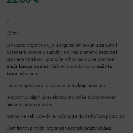
1
10 ml
Luksuzno arganovo ulje u organskom serumu za suhe i
oštećene vrhove u suradnji s uljima sjemenki sezama i
brusnice štiti kosu i pomaže vrhovima da se oporave.
Služi kao prirodno
učinkovito sredstvo za
zaštitu
kose
od sunca.
Lako se apsorbira, a kosu ne ostavljaju masnom.
Bogatstvo biljnih ulja i ekstrakata odiše božanstvenim
mirisom prave prirode.
Nanosi se tek kap-dvije, računajte da će bočica potrajati!
Certificiran prirodni organski veganski proizvod
bez