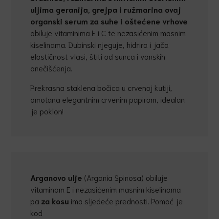
uljima geranija, grejpa i ružmarina
ovaj
organski serum za suhe
i ošte
ć
ene vrhove
obiluje vitaminima E i C te nezasićenim masnim
kiselinama. Dubinski njeguje, hidrira i jača
elastičnost vlasi, štiti od sunca i vanskih
onečišćenja.
Prekrasna staklena bočica u crvenoj kutiji,
omotana elegantnim crvenim papirom, idealan
je poklon!
Arganovo ulje
(Argania Spinosa) obiluje
vitaminom E i nezasićenim masnim kiselinama
pa
za kosu
ima sljedeće prednosti. Pomoć je
kod