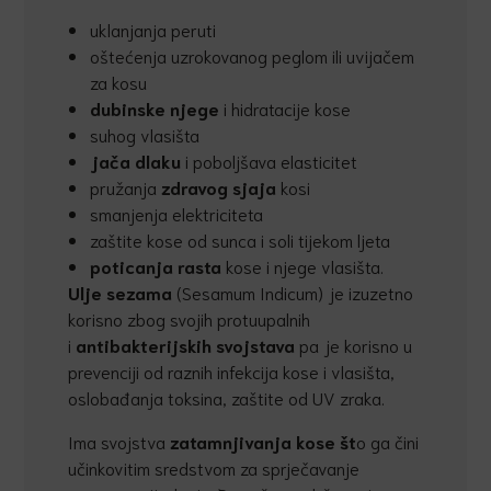
uklanjanja peruti
oštećenja uzrokovanog peglom ili uvijačem
za kosu
dubinske njege
i hidratacije kose
suhog vlasišta
ja
č
a dlaku
i poboljšava elasticitet
pružanja
zdravog sjaja
kosi
smanjenja elektriciteta
zaštite kose od sunca i soli tijekom ljeta
poti
canja
rasta
kose i njege vlasišta.
Ulje sezama
(Sesamum Indicum) je izuzetno
korisno zbog svojih protuupalnih
i
antibakterijskih svojstava
pa je korisno u
prevenciji od raznih infekcija kose i vlasišta,
oslobađanja toksina, zaštite od UV zraka.
Ima svojstva
zatamnjivanja kose št
o ga čini
učinkovitim sredstvom za sprječavanje