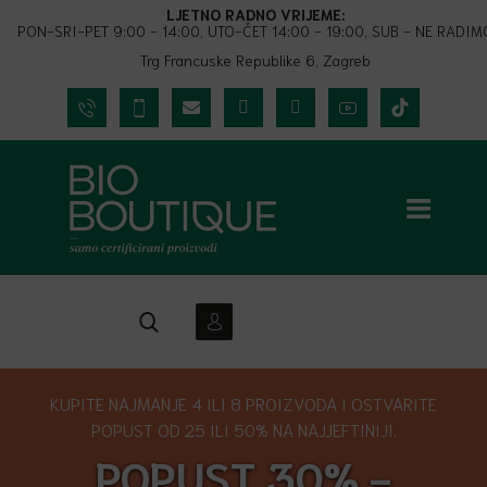
LJETNO RADNO VRIJEME:
PON-SRI-PET 9:00 - 14:00, UTO-ČET 14:00 - 19:00, SUB - NE RADIM
Trg Francuske Republike 6, Zagreb
KUPITE NAJMANJE 4 ILI 8 PROIZVODA I OSTVARITE
POPUST OD 25 ILI 50% NA NAJJEFTINIJI.
POPUST 30% -