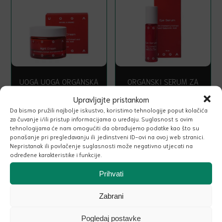
UOGA UOGA ORGANSKA
ORGANSKI SERUM ZA
NOĆNA KREMA ZA
INTENZIVNU NJEGU KOŽE
Upravljajte pristankom
INTENZIVNU NJEGU KOŽE
OKO OČIJU
Da bismo pružili najbolje iskustvo, koristimo tehnologije poput kolačića
za čuvanje i/ili pristup informacijama o uređaju. Suglasnost s ovim
tehnologijama će nam omogućiti da obrađujemo podatke kao što su
ponašanje pri pregledavanju ili jedinstveni ID-ovi na ovoj web stranici.
Nepristanak ili povlačenje suglasnosti može negativno utjecati na
određene karakteristike i funkcije.
33.00
€
Najniža cijena u 30 dana:
44.00
€
Prihvati
Snižena cijena:
30.80
€
Zabrani
Pogledaj postavke