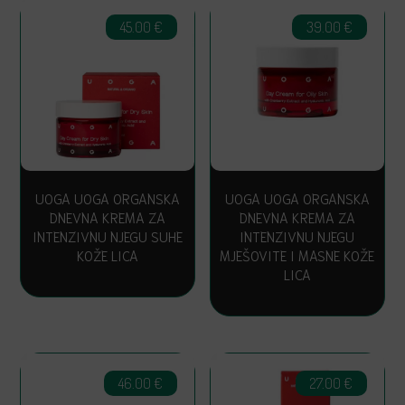
45.00
€
39.00
€
UOGA UOGA ORGANSKA
UOGA UOGA ORGANSKA
DNEVNA KREMA ZA
DNEVNA KREMA ZA
INTENZIVNU NJEGU SUHE
INTENZIVNU NJEGU
KOŽE LICA
MJEŠOVITE I MASNE KOŽE
LICA
46.00
€
27.00
€