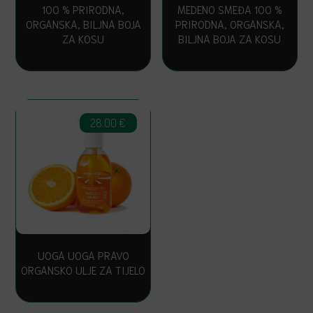
100 % PRIRODNA,
MEDENO SMEĐA 100 %
ORGANSKA, BILJNA BOJA
PRIRODNA, ORGANSKA,
ZA KOSU
BILJNA BOJA ZA KOSU
28.00
€
UOGA UOGA PRAVO
ORGANSKO ULJE ZA TIJELO