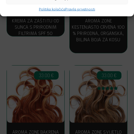
Politika kolačića
Pravila privatnosti
KREMA ZA ZAŠTITU OD
AROMA ZONE
SUNCA S PRIRODNIM
KESTENJASTO CRVENA 100
FILTRIMA SPF 50
% PRIRODNA, ORGANSKA,
BILJNA BOJA ZA KOSU
33.00
€
33.00
€
Ocijenjeno
5.00
od 5
AROMA ZONE BAKRENA
AROMA ZONE SVIJETLO