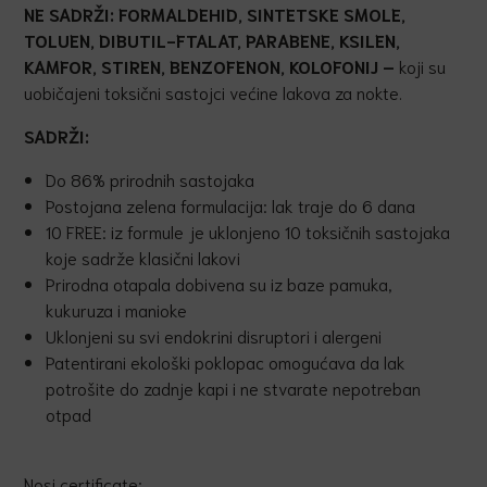
NE SADRŽI: FORMALDEHID, SINTETSKE SMOLE,
TOLUEN, DIBUTIL-FTALAT, PARABENE, KSILEN,
KAMFOR, STIREN, BENZOFENON, KOLOFONIJ –
koji su
uobičajeni toksični sastojci većine lakova za nokte.
SADRŽI:
Do 86% prirodnih sastojaka
Postojana zelena formulacija: lak traje do 6 dana
10 FREE: iz formule je uklonjeno 10 toksičnih sastojaka
koje sadrže klasični lakovi
Prirodna otapala dobivena su iz baze pamuka,
kukuruza i manioke
Uklonjeni su svi endokrini disruptori i alergeni
Patentirani ekološki poklopac omogućava da lak
potrošite do zadnje kapi i ne stvarate nepotreban
otpad
Nosi certificate: