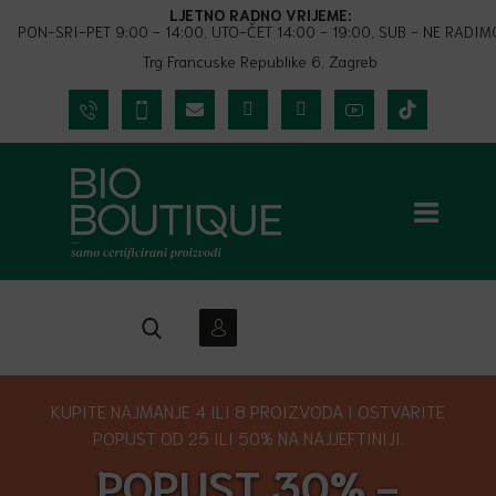
LJETNO RADNO VRIJEME:
PON-SRI-PET 9:00 - 14:00, UTO-ČET 14:00 - 19:00, SUB - NE RADIM
Trg Francuske Republike 6, Zagreb
KUPITE NAJMANJE 4 ILI 8 PROIZVODA I OSTVARITE
POPUST OD 25 ILI 50% NA NAJJEFTINIJI.
POPUST 30% -