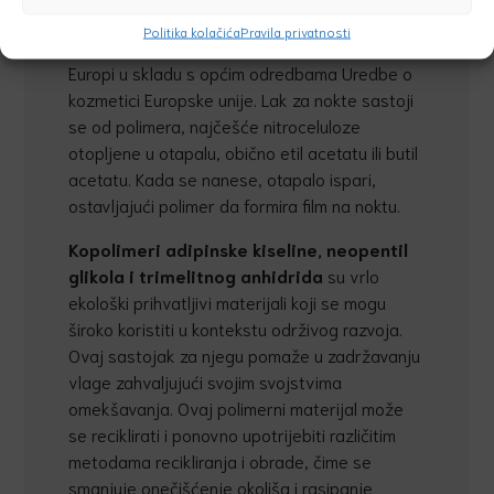
Nitroceluloza se može koristiti u kozmetici i
Politika kolačića
Pravila privatnosti
proizvodima za osobnu njegu koji se prodaju u
Europi u skladu s općim odredbama Uredbe o
kozmetici Europske unije. Lak za nokte sastoji
se od polimera, najčešće nitroceluloze
otopljene u otapalu, obično etil acetatu ili butil
acetatu. Kada se nanese, otapalo ispari,
ostavljajući polimer da formira film na noktu.
Kopolimeri adipinske kiseline, neopentil
glikola i trimelitnog anhidrida
su vrlo
ekološki prihvatljivi materijali koji se mogu
široko koristiti u kontekstu održivog razvoja.
Ovaj sastojak za njegu pomaže u zadržavanju
vlage zahvaljujući svojim svojstvima
omekšavanja. Ovaj polimerni materijal može
se reciklirati i ponovno upotrijebiti različitim
metodama recikliranja i obrade, čime se
smanjuje onečišćenje okoliša i rasipanje