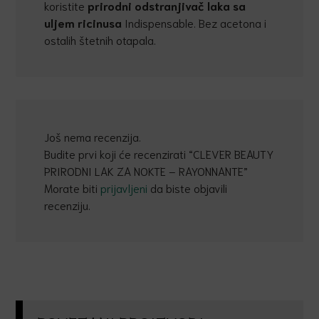
koristite
prirodni odstranjiva
č
laka sa
uljem ricinusa
Indispensable. Bez acetona i
ostalih štetnih otapala.
Još nema recenzija.
Budite prvi koji će recenzirati “CLEVER BEAUTY
PRIRODNI LAK ZA NOKTE – RAYONNANTE”
Morate biti
prijavljeni
da biste objavili
recenziju.