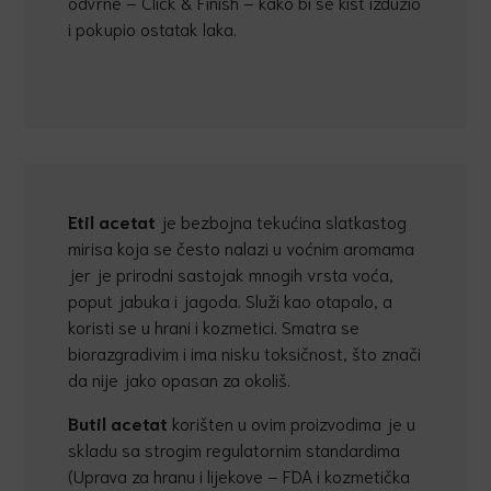
odvrne – Click & Finish – kako bi se kist izdužio
i pokupio ostatak laka.
Etil acetat
je bezbojna tekućina slatkastog
mirisa koja se često nalazi u voćnim aromama
jer je prirodni sastojak mnogih vrsta voća,
poput jabuka i jagoda. Služi kao otapalo, a
koristi se u hrani i kozmetici. Smatra se
biorazgradivim i ima nisku toksičnost, što znači
da nije jako opasan za okoliš.
Butil acetat
korišten u ovim proizvodima je u
skladu sa strogim regulatornim standardima
(Uprava za hranu i lijekove – FDA i kozmetička