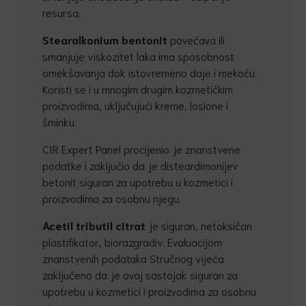
resursa.
Stearalkonium bentonit
povećava ili
smanjuje viskozitet laka ima sposobnost
omekšavanja dok istovremeno daje i mekoću.
Koristi se i u mnogim drugim kozmetičkim
proizvodima, uključujući kreme, losione i
šminku.
CIR Expert Panel procijenio je znanstvene
podatke i zaključio da je disteardimonijev
betonit siguran za upotrebu u kozmetici i
proizvodima za osobnu njegu.
Acetil tributil citrat
je siguran, netoksičan
plastifikator, biorazgradiv. Evaluacijom
znanstvenih podataka Stručnog vijeća
zaključeno da je ovaj sastojak siguran za
upotrebu u kozmetici i proizvodima za osobnu