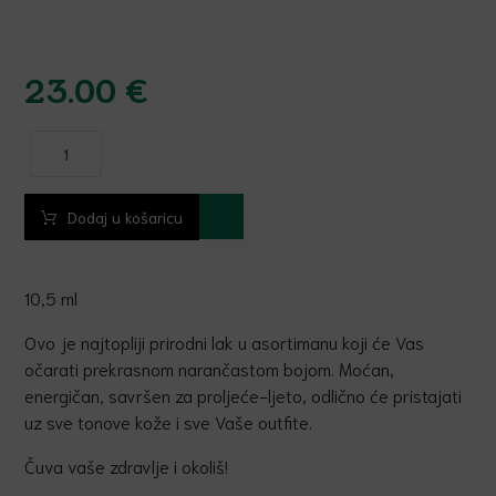
23.00
€
Dodaj u košaricu
10,5 ml
Ovo je najtopliji prirodni lak u asortimanu koji će Vas
očarati prekrasnom narančastom bojom. Moćan,
energičan, savršen za proljeće-ljeto, odlično će pristajati
uz sve tonove kože i sve Vaše outfite.
Čuva vaše zdravlje i okoliš!