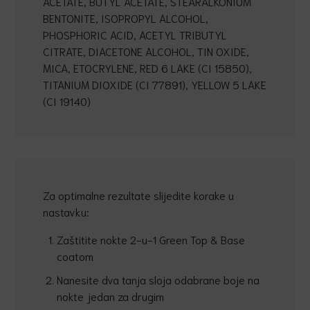
ACETATE, BUTYL ACETATE, STEARALKONIUM
BENTONITE, ISOPROPYL ALCOHOL,
PHOSPHORIC ACID, ACETYL TRIBUTYL
CITRATE, DIACETONE ALCOHOL, TIN OXIDE,
MICA, ETOCRYLENE, RED 6 LAKE (CI 15850),
TITANIUM DIOXIDE (CI 77891), YELLOW 5 LAKE
(CI 19140)
Za optimalne rezultate slijedite korake u
nastavku:
Zaštitite nokte 2-u-1 Green Top & Base
coatom
Nanesite dva tanja sloja odabrane boje na
nokte jedan za drugim