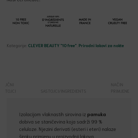
Kategorije:
CLEVER BEAUTY "10 free"
,
Prirodni lakovi za nokte
KLJUČNI
NAČIN
SASTOJCI
SASTOJCI/INGREDIENTS
PRIMJENE
Izolacijom vlaknastih sirovina iz
pamuka
dobiva se staničevina koja sadrži 99 %
celuloze. Njezini derivati (esteri i eteri) nalaze
široku primjenu u proizvodnji lakova.