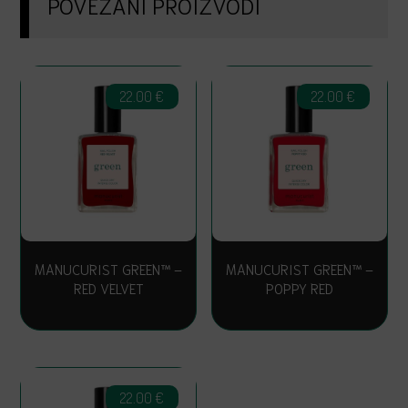
POVEZANI PROIZVODI
22.00
€
22.00
€
MANUCURIST GREEN™ –
MANUCURIST GREEN™ –
RED VELVET
POPPY RED
22.00
€