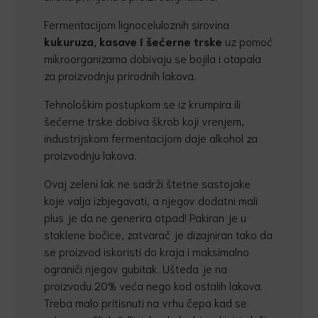
Fermentacijom lignoceluloznih sirovina
kukuruza, kasave i še
ć
erne trske
uz pomoć
mikroorganizama dobivaju se bojila i otapala
za proizvodnju prirodnih lakova.
Tehnološkim postupkom se iz krumpira ili
šećerne trske dobiva škrob koji vrenjem,
industrijskom fermentacijom daje alkohol za
proizvodnju lakova.
Ovaj zeleni lak ne sadrži štetne sastojake
koje valja izbjegavati, a njegov dodatni mali
plus je da ne generira otpad! Pakiran je u
staklene bočice, zatvarač je dizajniran tako da
se proizvod iskoristi do kraja i maksimalno
ograniči njegov gubitak. Ušteda je na
proizvodu 20% veća nego kod ostalih lakova.
Treba malo pritisnuti na vrhu čepa kad se