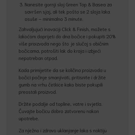
Nanesite gornji sloj Green Top & Basea za
savršen sjaj, ali tek pošto se 2 sloja laka
osuše – minimalno 3 minute.
Zahvaljujući inovaciji Click & Finish, možete s
lakoćom doprijeti do dna bočice i pokupiti 20%
više proizvoda nego što je slučaj s običnim
bočicama, potrošiti lak do kraja i izbjeći
nepotreban otpad.
Kada primijetite da se količina proizvoda u
bočici počinje smanjivati, pritisnite i držite
gumb na vrhu četkice kako biste pokupili
preostali proizvod.
Držite podalje od topline, vatre i svjetla.
Čuvajte bočicu dobro zatvorenu nakon
upotrebe.
Za nježno i zdravo uklanjanje laka s noktiju