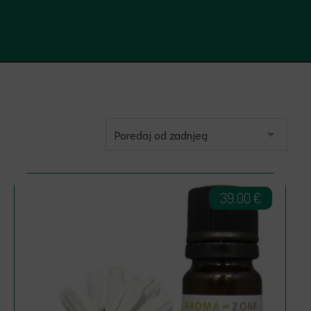
39.00
€