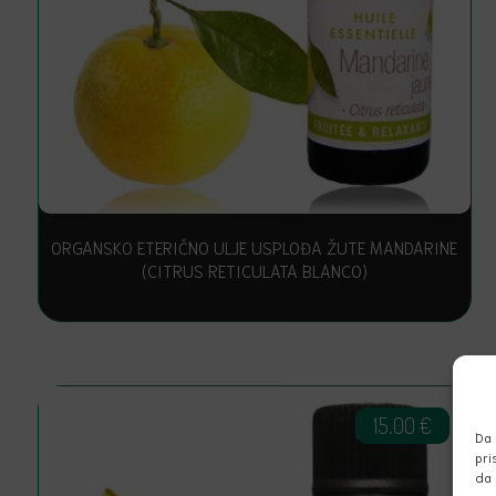
ORGANSKO ETERIČNO ULJE USPLOĐA ŽUTE MANDARINE
(CITRUS RETICULATA BLANCO)
15.00
€
Da 
pri
da 