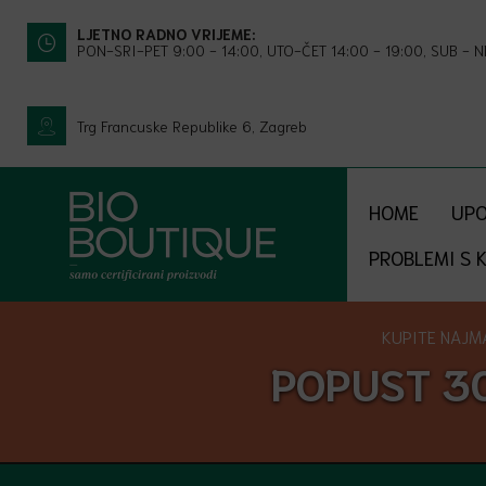
LJETNO RADNO VRIJEME:
PON-SRI-PET 9:00 - 14:00, UTO-ČET 14:00 - 19:00, SUB - 
Trg Francuske Republike 6, Zagreb
HOME
UPO
PROBLEMI S 
KUPITE NAJMA
POPUST 3