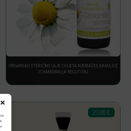
ORGANSKO ETERIČNO ULJE CVIJETA NJEMAČKE KAMILICE
(CHAMOMILLA RECUTITA)
23.00
€
ili
ti
vi