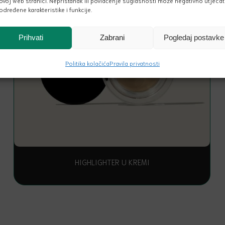
ovoj web stranici. Nepristanak ili povlačenje suglasnosti može negativno utjecat
određene karakteristike i funkcije.
Prihvati
Zabrani
Pogledaj postavke
Politika kolačića
Pravila privatnosti
HIGHLIGHTER U KREMI