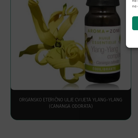
na 
na 
ORGANSKO ETERIČNO ULJE CVIJETA YLANG-YLANG
(CANANGA ODORATA)