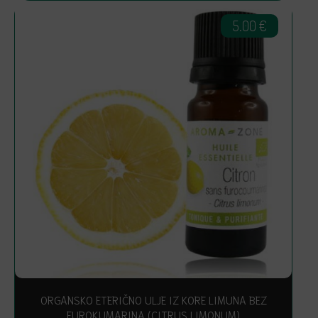
5.00
€
ORGANSKO ETERIČNO ULJE IZ KORE LIMUNA BEZ
FUROKUMARINA (CITRUS LIMONUM)