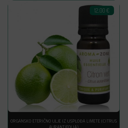
12.00
€
ORGANSKO ETERIČNO ULJE IZ USPLOĐA LIMETE (CITRUS
AURANTIFOLIA)