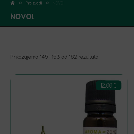
Proizvodi
NOVO!
NOVO!
Prikazujemo 145–153 od 162 rezultata
12.00
€