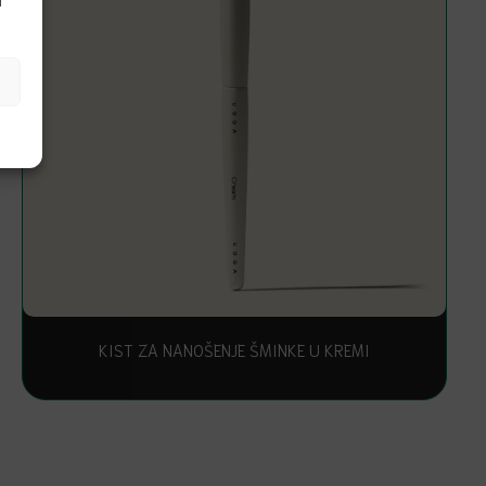
i
KIST ZA NANOŠENJE ŠMINKE U KREMI