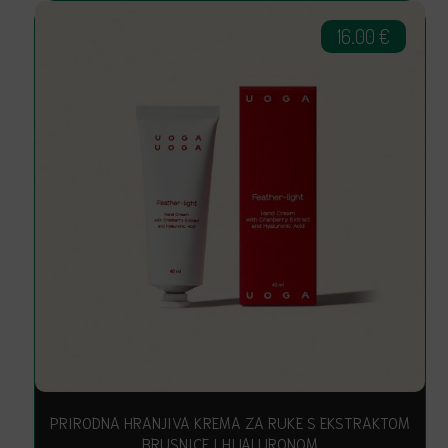
16.00
€
PRIRODNA HRANJIVA KREMA ZA RUKE S EKSTRAKTOM
BRUSNICE I HIJALURONOM