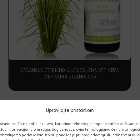
ORGANSKO ETERIČNO ULJE KORIJENA VETIVERA
(VETIVERIA ZIZANOIDES)
Upravljajte pristankom
38.00
€
bismo pružili najbolje iskustvo, koristimo tehnologije poput kolačića za čuvanje i/
stup informacijama o uređaju. Suglasnost s ovim tehnologijama će nam omogući
obrađujemo podatke kao što su ponašanje pri pregledavanju ili jedinstveni ID-o