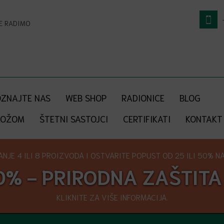
NE RADIMO
ZNAJTE NAS
WEB SHOP
RADIONICE
BLOG
KOŽOM
ŠTETNI SASTOJCI
CERTIFIKATI
KONTAKT
NJE 4 ILI 8 PROIZVODA I OSTVARITE POPUST OD 25 ILI 50% NA 
0% - PRIRODNA ZAŠTITA
KLIKNITE ZA VIŠE INFORMACIJA.