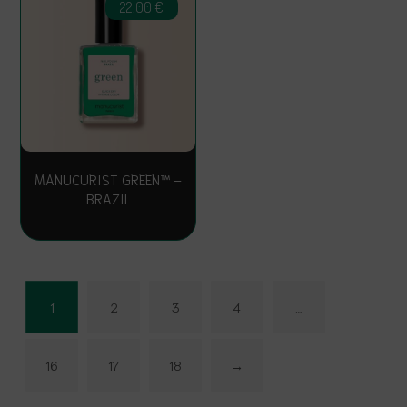
22.00
€
MANUCURIST GREEN™ –
BRAZIL
1
2
3
4
…
16
17
18
→