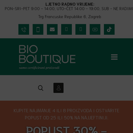
LJETNO RADNO VRIJEME:
PON-SRI-PET 9:00 - 14:00, UTO-ČET 14:00 - 19:00, SUB - NE RADIM
Trg Francuske Republike 6, Zagreb
KUPITE NAJMANJE 4 ILI 8 PROIZVODA I OSTVARITE
POPUST OD 25 ILI 50% NA NAJJEFTINIJI.
POPUST 30% -