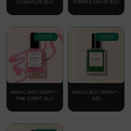
SUGAR PLUM JELLY
POMME D’AMOUR JELLY
22.00
€
22.00
€
MANUCURIST GREEN™ –
MANUCURIST GREEN™ –
PINK SORBET JELLY
JADE