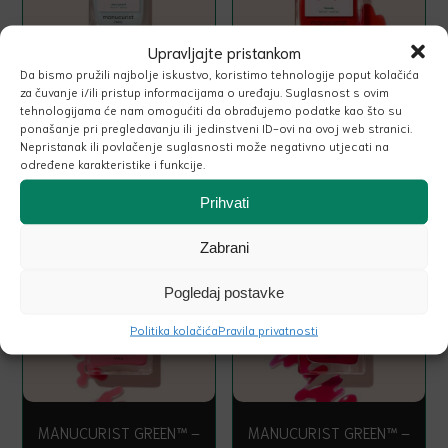
Upravljajte pristankom
Da bismo pružili najbolje iskustvo, koristimo tehnologije poput kolačića
za čuvanje i/ili pristup informacijama o uređaju. Suglasnost s ovim
MANUCURIST ACTIVE
MANUCURIST GREEN™ –
tehnologijama će nam omogućiti da obrađujemo podatke kao što su
PLUMP ™ – AQUA GLAZED
TWIZZLE JELLY
ponašanje pri pregledavanju ili jedinstveni ID-ovi na ovoj web stranici.
Nepristanak ili povlačenje suglasnosti može negativno utjecati na
određene karakteristike i funkcije.
Prihvati
22.00
€
22.00
€
Zabrani
Pogledaj postavke
Politika kolačića
Pravila privatnosti
MANUCURIST GREEN™ –
MANUCURIST GREEN™ –