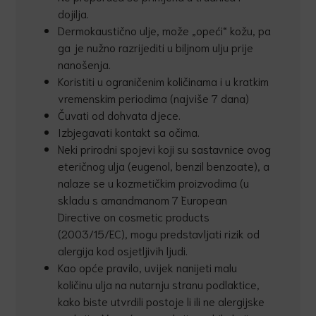
dojilja.
Dermokaustično ulje, može „opeći“ kožu, pa
ga je nužno razrijediti u biljnom ulju prije
nanošenja.
Koristiti u ograničenim količinama i u kratkim
vremenskim periodima (najviše 7 dana)
Čuvati od dohvata djece.
Izbjegavati kontakt sa očima.
Neki prirodni spojevi koji su sastavnice ovog
eteričnog ulja (eugenol, benzil benzoate), a
nalaze se u kozmetičkim proizvodima (u
skladu s amandmanom 7 European
Directive on cosmetic products
(2003/15/EC), mogu predstavljati rizik od
alergija kod osjetljivih ljudi.
Kao opće pravilo, uvijek nanijeti malu
količinu ulja na nutarnju stranu podlaktice,
kako biste utvrdili postoje li ili ne alergijske