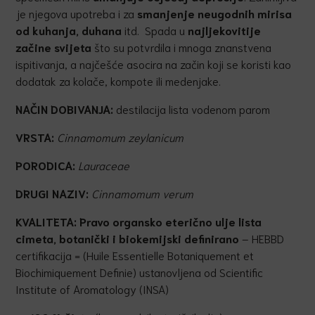
je njegova upotreba i za
smanjenje neugodnih mirisa
od kuhanja, duhana
itd. Spada u
najljekovitije
začine svijeta
što su potvrdila i mnoga znanstvena
ispitivanja, a najčešće asocira na začin koji se koristi kao
dodatak za kolače, kompote ili medenjake.
NAČIN DOBIVANJA:
destilacija lista vodenom parom
VRSTA:
Cinnamomum zeylanicum
PORODICA:
Lauraceae
DRUGI NAZIV:
Cinnamomum verum
KVALITETA:
Pravo organsko eterično ulje lista
cimeta
,
botanički i biokemijski definirano
– HEBBD
certifikacija = (Huile Essentielle Botaniquement et
Biochimiquement Definie) ustanovljena od Scientific
Institute of Aromatology (INSA)