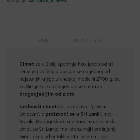
Kategorije:
Eterična ulja
,
NOVO!
OPIS
RECENZIJE (0)
Cimet
se u Bibliji spominje kao jedan od tri
temeljna začina, a opisuje se i u jednoj od
najstarijih knjiga u kineskoj medicini 2700 g. pr.
Kr. Bio je toliko cijenjen da se smatrao
dragocjenijim od zlata
.
Cejlonski cimet
se još naziva i ‘pravim
cimetom’, a
proizvodi se u Sri Lanki
, Indiji,
Brazilu, Madagaskaru i na Karibima. Cejlonski
cimet sa Sri Lanke ima intenzivniji i profinjeniji
miris i okus od ostalih vrsta cimeta čiji ga