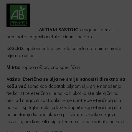
AKTIVNI SASTOJCI:
eugenol, benzil
benzoate, eugenil acetate, cinamil acetate
IZGLED
: opalescentna, svijetlo smeđa do tamno smeđa
uljna tekućina
MIRIS:
topao i oštar, vrlo specifičan
Važno! Eterična se ulja ne smiju nanositi direktno na
kožu već
samo kao dodatak biljnom ulju prije nanošenja.
Ne koristite eterično ulje na koži ukoliko ste alergični na
neki od njegovih sastojaka. Prije upotrebe eteričnog ulja
na koži ispitajte reakciju kože: kapnite kap eteričnog ulja
na unutarnji dio podlaktice i pričekajte. Ukoliko se javi
crvenilo, peckanje ili osip, eterično ulje ne koristite na koži.