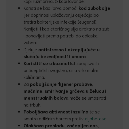
kapi ružmarina, 5 kapi lavande.
Koristi se kao ‘prva pomoć’
kod zubobolje
jer doprinosi ublažavanju osjećaja boli i
tretira bakterijske infekcije (eugenol).
Nanijeti 1 kap eteričnog ulja direktno na zub
i ponavljati prema potrebi do odlaska
zubaru.
Djeluje
antistresno i okrepljujuće u
slučaju bezvoljnosti i umora
.
Koristiti se u kozmetici
zbog svojih
antiseptičkih svojstva, ali u vrlo malim
količinama.
Za
poboljšanje ‘lijene’ probave,
mučnine, smirivanje grčeva u želucu i
menstrualnih bolova
može se umasirati
na trbuh.
Poboljšava aktivnost inzulina
te se
smatra odličnim borcem protiv
dijabetesa
.
Olakšava prehladu, začepljen nos,