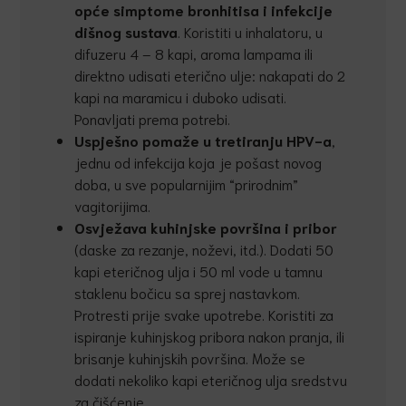
opće simptome bronhitisa i infekcije
dišnog sustava
. Koristiti u inhalatoru, u
difuzeru 4 – 8 kapi, aroma lampama ili
direktno udisati eterično ulje: nakapati do 2
kapi na maramicu i duboko udisati.
Ponavljati prema potrebi.
Uspješno pomaže u tretiranju HPV-a
,
jednu od infekcija koja je pošast novog
doba, u sve popularnijim “prirodnim”
vagitorijima.
Osvježava kuhinjske površina i pribor
(daske za rezanje, noževi, itd.). Dodati 50
kapi eteričnog ulja i 50 ml vode u tamnu
staklenu bočicu sa sprej nastavkom.
Protresti prije svake upotrebe. Koristiti za
ispiranje kuhinjskog pribora nakon pranja, ili
brisanje kuhinjskih površina. Može se
dodati nekoliko kapi eteričnog ulja sredstvu
za čišćenje.