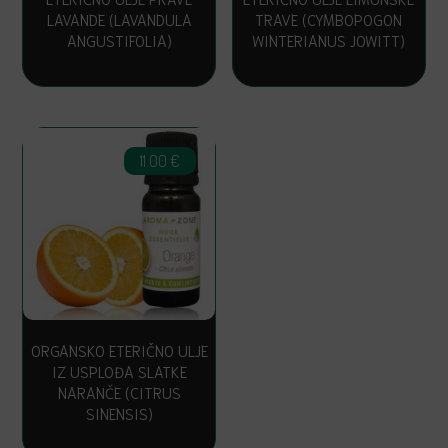
LAVANDE (LAVANDULA
TRAVE (CYMBOPOGON
ANGUSTIFOLIA)
WINTERIANUS JOWITT)
11.00
€
ORGANSKO ETERIČNO ULJE
IZ USPLOĐA SLATKE
NARANČE (CITRUS
SINENSIS)