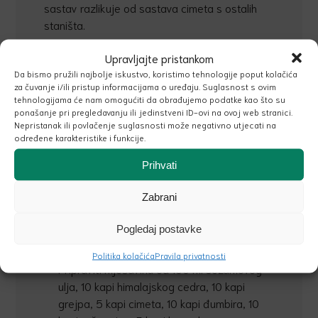
sastav razlikuje od sastava cimeta s ostalih
staništa.
Svojstva i primjena:
Upravljajte pristankom
Da bismo pružili najbolje iskustvo, koristimo tehnologije poput kolačića
Ima
antiseptička, analgetska,
za čuvanje i/ili pristup informacijama o uređaju. Suglasnost s ovim
digestivna, hemostatična,
tehnologijama će nam omogućiti da obrađujemo podatke kao što su
ponašanje pri pregledavanju ili jedinstveni ID-ovi na ovoj web stranici.
anthelmintična, spazmolitična i
Nepristanak ili povlačenje suglasnosti može negativno utjecati na
stimulativna svojstva.
određene karakteristike i funkcije.
Poboljšava cirkulaciju
pa će zagrijati
Prihvati
Vaše tijelo i odličan je odabir za aromatičnu
masažu stopala.
Zabrani
Olakšava mišićnu bol
pa ga je korisno
primjeniti kao dodatak uljima za masažu
Pogledaj postavke
bolnog mjesta.
Odličan je za
anticelulitnu masažu.
Politika kolačića
Pravila privatnosti
Pripraviti mješavinu od 100 ml sezamovog
ulja, 10 kapi himalajskog cedra, 10 kapi
grejpa, 5 kapi cimeta, 10 kapi đumbira, 10