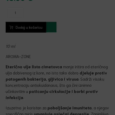
Dodaj u košaricu
10 ml
AROMA-ZONE
Eterično ulje lista cimetovca
manje iritira od eteričnog
ulja dobivenog iz kore, no isto tako dobro
djeluje protiv
patogenih bakterija, gljivica i virusa
. Sadrži visoku
koncentraciju antioksidanasa, što ga čini iznimno
učinkovitim u
poticanju cirkulacije i borbi protiv
infekcija
.
Izuzetno je koristan za
poboljšanje imuniteta
, a njegov
specifičan miris
umanjuje osjećaj depresije
. Zanimljiva