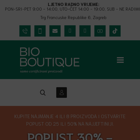
LJETNO RADNO VRIJEME:
PON-SRI-PET 9:00 - 14:00, UTO-ČET 14:00 - 19:00, SUB - NE RADIM
Trg Francuske Republike 6, Zagreb
KUPITE NAJMANJE 4 ILI 8 PROIZVODA I OSTVARITE
POPUST OD 25 ILI 50% NA NAJJEFTINIJI.
POPUST 30% -