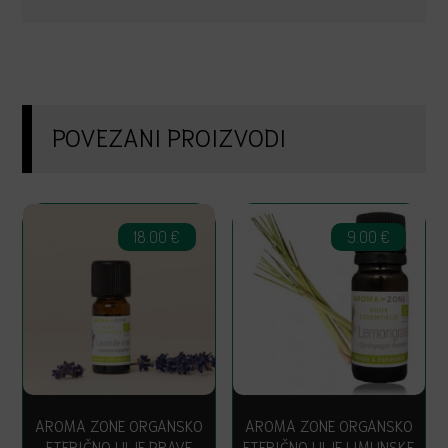
POVEZANI PROIZVODI
18.00
€
9.00
€
AROMA ZONE ORGANSKO
AROMA ZONE ORGANSKO
ETERIČNO ULJE PRAVE
ETERIČNO ULJE LIMUNSKE