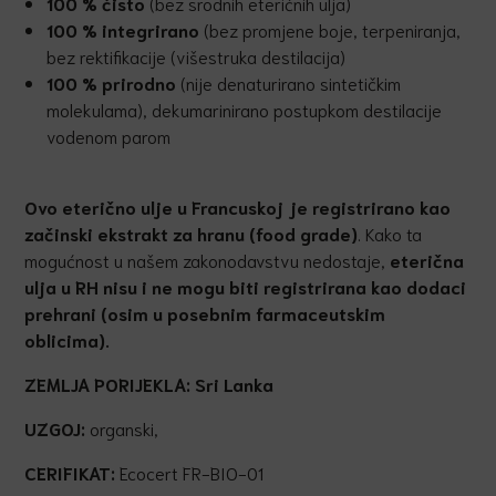
100 % čisto
(bez srodnih eteričnih ulja)
100 % integrirano
(bez promjene boje, terpeniranja,
bez rektifikacije (višestruka destilacija)
100 % prirodno
(nije denaturirano sintetičkim
molekulama), dekumarinirano postupkom destilacije
vodenom parom
Ovo
eterično ulje u Francuskoj je registrirano kao
začinski ekstrakt za hranu
(food grade)
. Kako ta
mogućnost u našem zakonodavstvu nedostaje,
eterična
ulja u RH nisu i ne mogu biti registrirana kao dodaci
prehrani (osim u posebnim farmaceutskim
oblicima).
ZEMLJA PORIJEKLA:
Sri Lanka
UZGOJ:
organski,
CERIFIKAT:
Ecocert FR-BIO-01