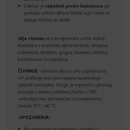
Odličan je
repelent protiv komaraca
jer
pomaže uništiti njihove ličinke a pri tome ne
djeluje štetno za okoliš.
Ulje cimeta
se u terapeutske svrhe dobro
kombinira s eteričnim uljima lavande, timijana,
ružmarina, đumbira, grejpa, tamjana, klinčića,
kardamoma i korijandera.
ČUVANJE:
eterična ulja su vrlo osjetljiva na
UV zračenje kao i postepeno isparavanje
njihovih sastojaka. Stoga je imperativ njihovog
čuvanja u tamnoj staklenoj bočici s CRC
vodootpornim zatvaračem na temperaturi
između 5°C i 40 °C.
UPOZORENJA:
Ne preporuča se primjena u trudnica i