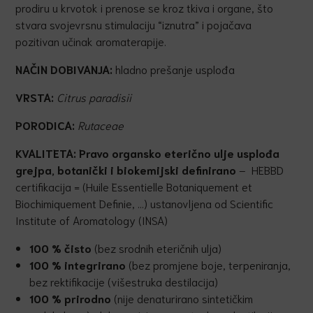
prodiru u krvotok i prenose se kroz tkiva i organe, što
stvara svojevrsnu stimulaciju “iznutra” i pojačava
pozitivan učinak aromaterapije.
NAČIN DOBIVANJA:
hladno prešanje usplođa
VRSTA:
Citrus paradisii
PORODICA:
Rutaceae
KVALITETA:
Pravo organsko eterično ulje usplođa
grejpa
,
botanički i biokemijski definirano
– HEBBD
certifikacija = (Huile Essentielle Botaniquement et
Biochimiquement Definie, …) ustanovljena od Scientific
Institute of Aromatology (INSA)
100 % čisto
(bez srodnih eteričnih ulja)
100 % integrirano
(bez promjene boje, terpeniranja,
bez rektifikacije (višestruka destilacija)
100 % prirodno
(nije denaturirano sintetičkim