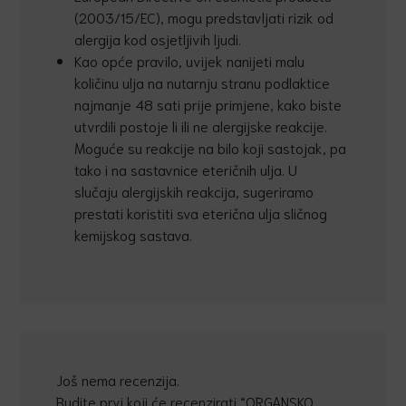
(2003/15/EC), mogu predstavljati rizik od
alergija kod osjetljivih ljudi.
Kao opće pravilo, uvijek nanijeti malu
količinu ulja na nutarnju stranu podlaktice
najmanje 48 sati prije primjene, kako biste
utvrdili postoje li ili ne alergijske reakcije.
Moguće su reakcije na bilo koji sastojak, pa
tako i na sastavnice eteričnih ulja. U
slučaju alergijskih reakcija, sugeriramo
prestati koristiti sva eterična ulja sličnog
kemijskog sastava.
Još nema recenzija.
Budite prvi koji će recenzirati “ORGANSKO