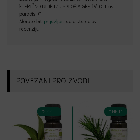
ETERIČNO ULJE IZ USPLOĐA GREJPA (Citrus
paradisii)”
Morate biti
prijavljeni
da biste objavili
recenziju.
POVEZANI PROIZVODI
12.00
€
11.00
€