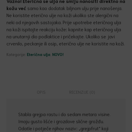
Važno! Eterična se ulja ne smiju nanositi direktno na
kožu već
samo kao dodatak biljnom ulju prije nanošenja.
Ne koristite eterično ulje na koži ukoliko ste alergični na
neki od njegovih sastojaka. Prije upotrebe eteričnog ulja
na koži ispitajte reakciju kože: kapnite kap eteričnog ulja
na unutarnji dio podlaktice i pričekajte. Ukoliko se javi
crvenilo, peckanje ili osip, eterično ulje ne koristite na koži.
Kategorije:
Eterična ulja
,
NOVO!
OPIS
RECENZIJE (0)
Stabla grejpa rastu i do sedam metara visine.
Imaju gusto lišće i grozdove slične grožđu.
Odatle i potječe njihov naziv: „grejpfrut” koji