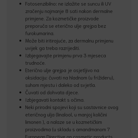
Fotosenzibilno: ne izlažite se suncu ili UV
zračenju najmanje 8 sati nakon dermalne
primjene. Za kozmetičke proizvode
preporuča se eterično ulje grejpa bez
furokumarina.
Može biti iritirajuće, za dermalnu primjenu
uvijek ga treba razrijediti.
Izbjegavajte primjenu prva 3 mjeseca
trudnoće.
Eterično ulje grejpa je osjetljivo na
oksidaciju: čuvati na hladnom (u frižideru),
suhom mjestu i daleko od svjetla.
Čuvati od dohvata djece.
Izbjegavati kontakt s očima.
Neki prirodni spojevi koji su sastavnice ovog
eteričnog ulja (linalool, u manjoj količini
limonen ), a nalaze se u kozmetičkim
proizvodima (u skladu s amandmanom 7
European Directive on cosmetic products