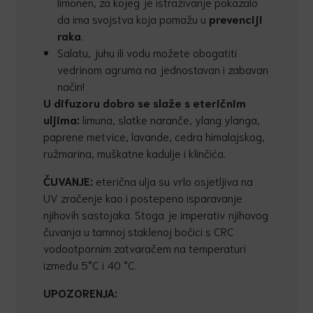
limonen, za kojeg je istraživanje pokazalo
da ima svojstva koja pomažu u
prevenciji
raka
.
Salatu, juhu ili vodu možete obogatiti
vedrinom agruma na jednostavan i zabavan
način!
U difuzoru dobro se slaže s eteričnim
uljima
:
limuna, slatke naranče, ylang ylanga,
paprene metvice, lavande, cedra himalajskog,
ružmarina, muškatne kadulje i klinčića.
ČUVANJE:
eterična ulja su vrlo osjetljiva na
UV zračenje kao i postepeno isparavanje
njihovih sastojaka. Stoga je imperativ njihovog
čuvanja u tamnoj staklenoj bočici s CRC
vodootpornim zatvaračem na temperaturi
između 5°C i 40 °C.
UPOZORENJA: