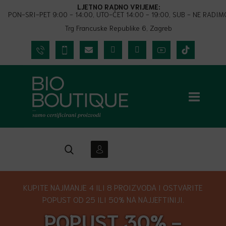
LJETNO RADNO VRIJEME:
PON-SRI-PET 9:00 - 14:00, UTO-ČET 14:00 - 19:00, SUB - NE RADIM
Trg Francuske Republike 6, Zagreb
KUPITE NAJMANJE 4 ILI 8 PROIZVODA I OSTVARITE
POPUST OD 25 ILI 50% NA NAJJEFTINIJI.
POPUST 30% -