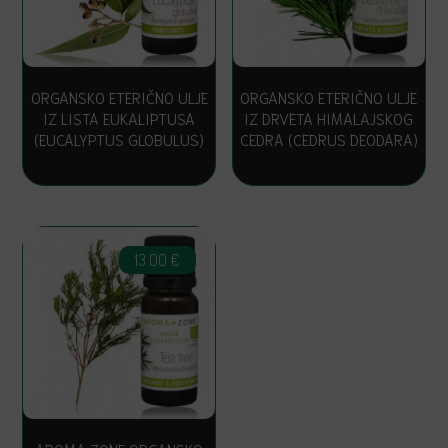
ORGANSKO ETERIČNO ULJE
ORGANSKO ETERIČNO ULJE
IZ LISTA EUKALIPTUSA
IZ DRVETA HIMALAJSKOG
(EUCALYPTUS GLOBULUS)
CEDRA (CEDRUS DEODARA)
13.00
€