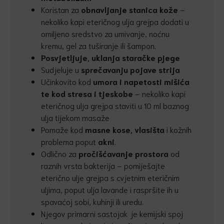
Koristan za
obnavljanje stanica kože
–
nekoliko kapi eteričnog ulja grejpa dodati u
omiljeno sredstvo za umivanje, noćnu
kremu, gel za tuširanje ili šampon.
Posvjetljuje, uklanja staračke pjege
Sudjeluje u
sprečavanju pojave strija
Učinkovito kod
umora i napetosti mišića
te kod stresa i tjeskobe
– nekoliko kapi
eteričnog ulja grejpa staviti u 10 ml baznog
ulja tijekom masaže
Pomaže kod
masne kose, vlasišta
i kožnih
problema poput
akni
.
Odlično za
pročišćavanje prostora
od
raznih vrsta bakterija – pomiješajte
eterično ulje grejpa s cvjetnim eteričnim
uljima, poput ulja lavande i raspršite ih u
spavaćoj sobi, kuhinji ili uredu.
Njegov primarni sastojak je kemijski spoj