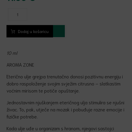
Dodaj u košaricu
10 ml
AROMA ZONE
Eterično ulje grejpa trenutačno donosi pozitivnu energiju i
dobro raspoloženje svojim svježim citrusno – slatkastim
voćnim mirisom te potiče opuštanje.
Jednostavnim njuškanjem eteričnog ulja stimulira se njušni
živac. To, pak, utječe na mozak i pobuđuje razne emocije i
fizičke potrebe.
Kada ulje uđe u organizam s hranom, njegovi sastojci