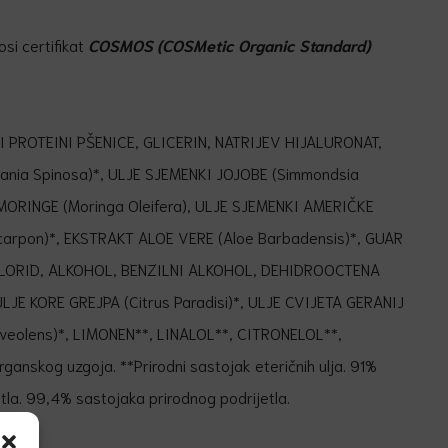
osi certifikat
COSMOS (COSMetic Organic Standard)
 PROTEINI PŠENICE, GLICERIN, NATRIJEV HIJALURONAT,
nia Spinosa)*, ULJE SJEMENKI JOJOBE (Simmondsia
 MORINGE (Moringa Oleifera), ULJE SJEMENKI AMERIČKE
arpon)*, EKSTRAKT ALOE VERE (Aloe Barbadensis)*, GUAR
LORID, ALKOHOL, BENZILNI ALKOHOL, DEHIDROOCTENA
LJE KORE GREJPA (Citrus Paradisi)*, ULJE CVIJETA GERANIJ
eolens)*, LIMONEN**, LINALOL**, CITRONELOL**,
ganskog uzgoja. **Prirodni sastojak eteričnih ulja. 91%
la. 99,4% sastojaka prirodnog podrijetla.