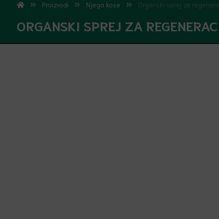
Proizvodi
Njega kose
Organski sprej za regenerac
ORGANSKI SPREJ ZA REGENERACI