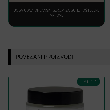
UOGA UOGA ORGANSKI SERUM ZA SUHE I OŠTEĆENE
VRHOVE
POVEZANI PROIZVODI
26.00
€