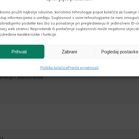
bismo pružili najbolje iskustvo, koristimo tehnologije poput kolačića za čuvanje i/
stup informacijama o uređaju. Suglasnost s ovim tehnologijama će nam omogući
obrađujemo podatke kao što su ponašanje pri pregledavanju ili jedinstveni ID-o
ovoj web stranici. Nepristanak ili povlačenje suglasnosti može negativno utjecat
određene karakteristike i funkcije.
Prihvati
Zabrani
Pogledaj postavke
Politika kolačića
Pravila privatnosti
eraciju i zaštitu kose”
I…