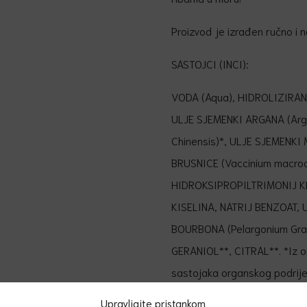
Proizvod je izrađen ručno i n
SASTOJCI (INCI):
VODA (Aqua), HIDROLIZIRANI
ULJE SJEMENKI ARGANA (Arga
Chinensis)*, ULJE SJEMENKI
BRUSNICE (Vaccinium macroc
HIDROKSIPROPILTRIMONIJ K
KISELINA, NATRIJ BENZOAT, U
BOURBONA (Pelargonium Grav
GERANIOL**, CITRAL**. *Iz or
sastojaka organskog podrijet
Upravljajte pristankom
Kategorija:
Njega kose