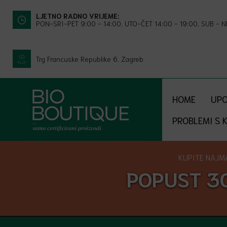
LJETNO RADNO VRIJEME:
PON-SRI-PET 9:00 - 14:00, UTO-ČET 14:00 - 19:00, SUB - 
Trg Francuske Republike 6, Zagreb
HOME
UPO
PROBLEMI S 
KUPITE NAJMA
POPUST 3