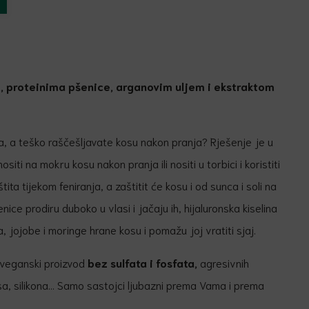
m, proteinima pšenice, arganovim uljem i ekstraktom
ra, a teško raščešljavate kosu nakon pranja? Rješenje je u
siti na mokru kosu nakon pranja ili nositi u torbici i koristiti
tita tijekom feniranja, a zaštitit će kosu i od sunca i soli na
šenice prodiru duboko u vlasi i jačaju ih, hijaluronska kiselina
na, jojobe i moringe hrane kosu i pomažu joj vratiti sjaj.
i veganski proizvod
bez sulfata i fosfata,
agresivnih
isa, silikona… Samo sastojci ljubazni prema Vama i prema