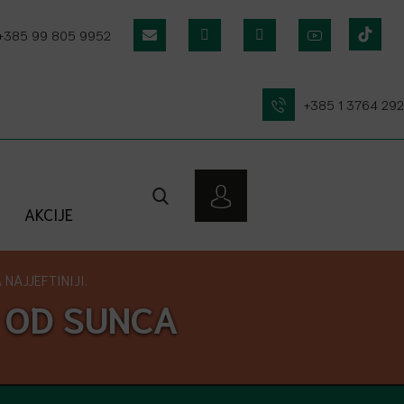
+385 99 805 9952
+385 1 3764 292
AKCIJE
NAJJEFTINIJI.
 OD SUNCA