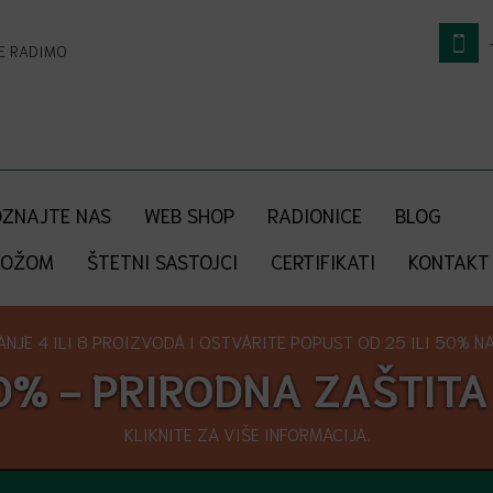
NE RADIMO
ZNAJTE NAS
WEB SHOP
RADIONICE
BLOG
KOŽOM
ŠTETNI SASTOJCI
CERTIFIKATI
KONTAKT
NJE 4 ILI 8 PROIZVODA I OSTVARITE POPUST OD 25 ILI 50% NA 
0% - PRIRODNA ZAŠTITA
KLIKNITE ZA VIŠE INFORMACIJA.