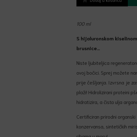
Dodaj u košaricu
100 ml
S hijaluronskom kiselino
brusnice…
Niste ljubiteljica regenerato
ovoj bočici. Sprej možete nano
prije češljanja. Izvrsna je zaš
plaži! Hidrolizirani proteini p
hidratizira, a čista ulja arga
Certificiran prirodni organsk
konzervansa, sintetičkih mir
ribama u moru!