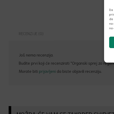
Da 
pri
da 
na 
na 
RECENZIJE (0)
Još nema recenzija.
Budite prvi koji će recenzirati “Organski sprej za regen
Morate biti
prijavljeni
da biste objavili recenziju.
MOŽDA ĆE VAM SE TAKOĐER SVIDJET