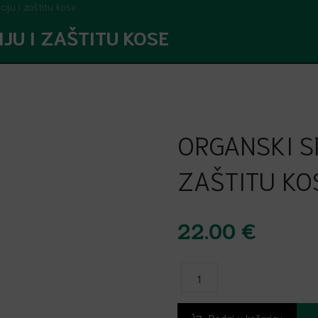
iju i zaštitu kose
JU I ZAŠTITU KOSE
ORGANSKI S
ZAŠTITU KO
22.00
€