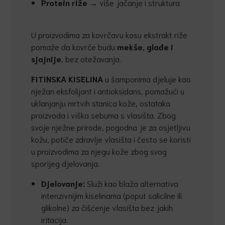
Protein riže
→ više jačanje i struktura
U proizvodima za kovrčavu kosu ekstrakt riže
pomaže da kovrče budu
mekše, gla
đ
e i
sjajnije
, bez otežavanja.
FITINSKA KISELINA
u šamponima djeluje kao
nježan eksfolijant i antioksidans, pomažući u
uklanjanju mrtvih stanica kože, ostataka
proizvoda i viška sebuma s vlasišta. Zbog
svoje nježne prirode, pogodna je za osjetljivu
kožu, potiče zdravlje vlasišta i često se koristi
u proizvodima za njegu kože zbog svog
sporijeg djelovanja.
Djelovanje:
Služi kao blaža alternativa
intenzivnijim kiselinama (poput salicilne ili
glikolne) za čišćenje vlasišta bez jakih
iritacija.