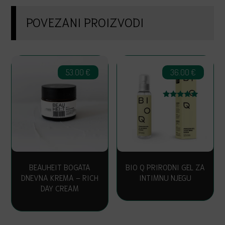
POVEZANI PROIZVODI
53.00
€
36.00
€
Ocijenjeno
5.00
od 5
BEAUHEIT BOGATA
BIO Q PRIRODNI GEL ZA
DNEVNA KREMA – RICH
INTIMNU NJEGU
DAY CREAM