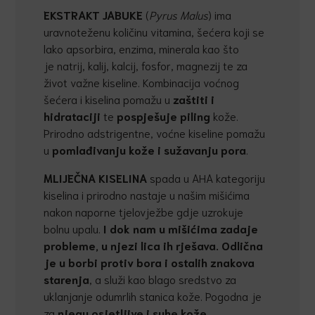
EKSTRAKT JABUKE
(
Pyrus Malus
) ima
uravnoteženu količinu vitamina, šećera koji se
lako apsorbira, enzima, minerala kao što
je natrij, kalij, kalcij, fosfor, magnezij te za
život važne kiseline. Kombinacija voćnog
šećera i kiselina pomažu u
zaštiti i
hidrataciji
te
pospješuje piling
kože.
Prirodno adstrigentne, voćne kiseline pomažu
u
pomla
đ
ivanju kože i sužavanju pora
.
MLIJE
Č
NA KISELINA
spada u AHA kategoriju
kiselina i prirodno nastaje u našim mišićima
nakon naporne tjelovježbe gdje uzrokuje
bolnu upalu.
I dok nam u miši
ć
ima zadaje
probleme, u njezi lica ih rješava
.
Odli
č
na
je u borbi protiv bora i ostalih znakova
starenja
, a služi kao blago sredstvo za
uklanjanje odumrlih stanica kože. Pogodna je
za
njegu osjetljive i suhe kože
.