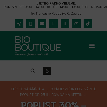
LJETNO RADNO VRIJEME:
PON-SRI-PET 9:00 - 14:00, UTO-ČET 14:00 - 19:00, SUB - NE RADIM
Trg Francuske Republike 6, Zagreb
KUPITE NAJMANJE 4 ILI 8 PROIZVODA I OSTVARITE
POPUST OD 25 ILI 50% NA NAJJEFTINIJI.
POPUST 30% -