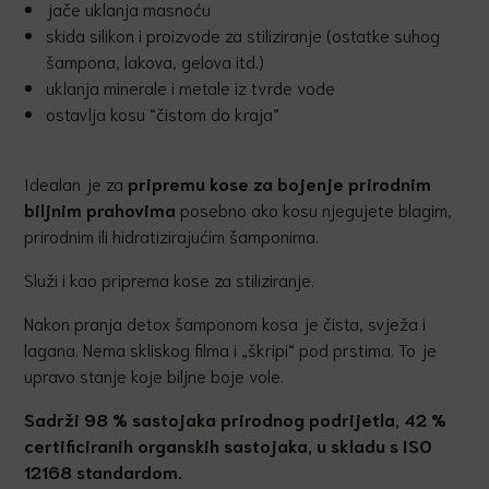
jače uklanja masnoću
skida silikon i proizvode za stiliziranje (ostatke suhog
šampona, lakova, gelova itd.)
uklanja minerale i metale iz tvrde vode
ostavlja kosu “čistom do kraja”
Idealan je za
pripremu kose za bojenje prirodnim
biljnim prahovima
posebno ako kosu njegujete blagim,
prirodnim ili hidratizirajućim šamponima.
Služi i kao priprema kose za stiliziranje.
Nakon pranja detox šamponom kosa je čista, svježa i
lagana. Nema skliskog filma i „škripi“ pod prstima. To je
upravo stanje koje biljne boje vole.
Sadrži 98 % sastojaka prirodnog podrijetla, 42 %
certificiranih organskih sastojaka, u skladu s ISO
12168 standardom.