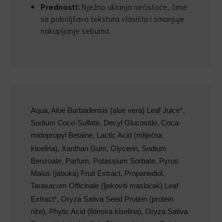
Prednosti:
Nježno uklanja nečistoće, čime
se poboljšava tekstura vlasišta i smanjuje
nakupljanje sebuma.
Aqua, Aloe Barbadensis (aloe vera) Leaf Juice*,
Sodium Coco-Sulfate, Decyl Glucoside, Coca-
midopropyl Betaine, Lactic Acid (mlije
na
č
kiselina), Xanthan Gum, Glycerin, Sodium
Benzoate, Parfum, Potassium Sorbate, Pyrus
Malus (jabuka) Fruit Extract, Propanediol,
Taraxacum Officinale (ljekoviti masla
ak) Leaf
č
Extract*, Oryza Sativa Seed Protein (protein
riže), Phytic Acid (fitinska kiselina), Oryza Sativa