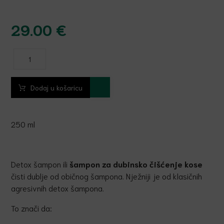
29.00
€
Dodaj u košaricu
250 ml
Detox šampon ili
šampon za dubinsko
č
iš
ć
enje kose
čisti dublje od običnog šampona. Nježniji je od klasičnih
agresivnih detox šampona.
To znači da: