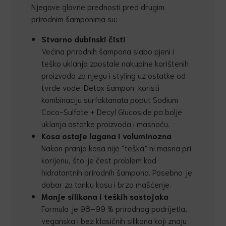
Njegove glavne prednosti pred drugim
prirodnim šamponima su:
Stvarno dubinski
č
isti
Većina prirodnih šampona slabo pjeni i
teško uklanja zaostale nakupine korištenih
proizvoda za njegu i styling uz ostatke od
tvrde vode. Detox šampon koristi
kombinaciju surfaktanata poput Sodium
Coco-Sulfate + Decyl Glucoside pa bolje
uklanja ostatke proizvoda i masnoću.
Kosa ostaje lagana i voluminozna
Nakon pranja kosa nije “teška” ni masna pri
korijenu, što je čest problem kod
hidratantnih prirodnih šampona. Posebno je
dobar za tanku kosu i brzo mašćenje.
Manje silikona i teških sastojaka
Formula je 98–99 % prirodnog podrijetla,
veganska i bez klasičnih silikona koji znaju