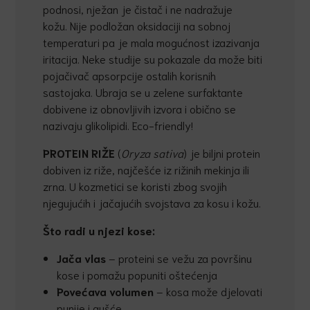
podnosi, nježan je čistač i ne nadražuje
kožu. Nije podložan oksidaciji na sobnoj
temperaturi pa je mala mogućnost izazivanja
iritacija. Neke studije su pokazale da može biti
pojačivač apsorpcije ostalih korisnih
sastojaka. Ubraja se u zelene surfaktante
dobivene iz obnovljivih izvora i obično se
nazivaju glikolipidi. Eco-friendly!
PROTEIN RIŽE
(
Oryza sativa
) je biljni protein
dobiven iz riže, najčešće iz rižinih mekinja ili
zrna. U kozmetici se koristi zbog svojih
njegujućih i jačajućih svojstava za kosu i kožu.
Što radi u njezi kose:
Ja
č
a vlas
– proteini se vežu za površinu
kose i pomažu popuniti oštećenja
Pove
ć
ava volumen
– kosa može djelovati
punije i gušće