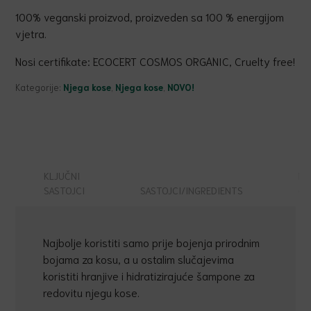
100% veganski proizvod, proizveden sa 100 % energijom
vjetra.
Nosi certifikate: ECOCERT COSMOS ORGANIC, Cruelty free!
Kategorije:
Njega kose
,
Njega kose
,
NOVO!
KLJUČNI
RE
SASTOJCI
SASTOJCI/INGREDIENTS
(0
Najbolje koristiti samo prije bojenja prirodnim
bojama za kosu, a u ostalim slučajevima
koristiti hranjive i hidratizirajuće šampone za
redovitu njegu kose.