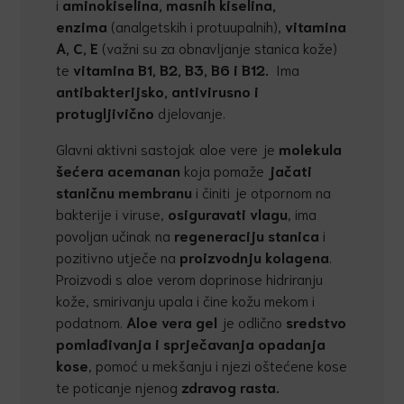
i
aminokiselina, masnih kiselina,
enzima
(analgetskih i protuupalnih),
vitamina
A, C, E
(važni su za obnavljanje stanica kože)
te
vitamina B1, B2, B3, B6 i B12.
Ima
antibakterijsko, antivirusno i
protugljivi
č
no
djelovanje.
Glavni aktivni sastojak aloe vere je
molekula
še
ć
era acemanan
koja pomaže
ja
č
ati
stani
č
nu membranu
i činiti je otpornom na
bakterije i viruse,
osiguravati vlagu
, ima
povoljan učinak na
regeneraciju stanica
i
pozitivno utječe na
proizvodnju kolagena
.
Proizvodi s aloe verom doprinose hidriranju
kože, smirivanju upala i čine kožu mekom i
podatnom.
Aloe vera gel
je odlično
sredstvo
pomla
đ
ivanja i sprje
č
avanja opadanja
kose
, pomoć u mekšanju i njezi oštećene kose
te poticanje njenog
zdravog rasta
.