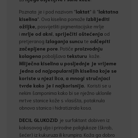
Poznata je i pod nazivom “
laktat
” ili “
laktatna
kiselina
“. Ova kiselina pomaže
izblijediti
ožiljke,
posvijetliti pigmentacijske mrlje
i
mrlje od akni
,
sprije
č
iti
ošte
ć
enja
od
pretjeranog
izlaganja suncu
te
od
č
epiti
za
č
epljene pore
. Potiče
proizvodnju
kolagena
poboljšava
teksturu
kože.
Mlije
č
na kiselina u posljednje je vrijeme
jedna od najpopularnijih kiselina koje se
koriste u njezi lica, a mnogi stru
č
njaci
tvrde kako je i najkorisnija.
Koristi se u
nekim šamponima kako bi se nježno uklonile
mrtve stanice kože s vlasišta, potaknula
obnova stanica i hidratizirala kosa.
DECIL GLUKOZID
je surfaktant dobiven iz
kokosovog ulja i prirodne poliglukoze (škrob,
šećer) iz kukuruza ili krumpira. Koža ga dobro