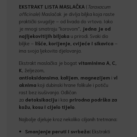
EKSTRAKT LISTA MASLA
Č
KA
(
Taraxacum
officinale
) Maslačak je divlja biljka koja raste
praktički svugdje – od livada do vrtova. Iako
je mnogi smatraju “korovom”,
jedna je od
najljekovitijih biljaka
u prirodi. Svaki dio
biljke –
liš
ć
e, korijenje, cvije
ć
e i sikavica
–
ima svoja ljekovita djelovanja.
Ekstrakt maslačka je bogat
vitaminima A, C,
K
, željezom,
antioksidansima
,
kalijem
,
magnezijem
i
vl
aknima
koji dubinski hrane folikule i potiču
rast bez isušivanja. Odličan
za
detoksikaciju
i kao
prirodna podrška za
kožu, kosu i cijelo tijelo
.
Najbolje djeluje kroz nekoliko ciljanih tretmana:
Smanjenje peruti i svrbeža:
Ekstrakti