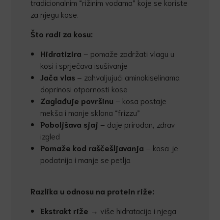
tradicionalnim “rižinim vodama” koje se koriste
za njegu kose.
Što radi za kosu:
Hidratizira
– pomaže zadržati vlagu u
kosi i sprječava isušivanje
Ja
č
a vlas
– zahvaljujući aminokiselinama
doprinosi otpornosti kose
Zagla
đ
uje površinu
– kosa postaje
mekša i manje sklona “frizzu”
Poboljšava sjaj
– daje prirodan, zdrav
izgled
Pomaže kod raš
č
ešljavanja
– kosa je
podatnija i manje se petlja
Razlika u odnosu na protein riže:
Ekstrakt riže
→ više hidratacija i njega