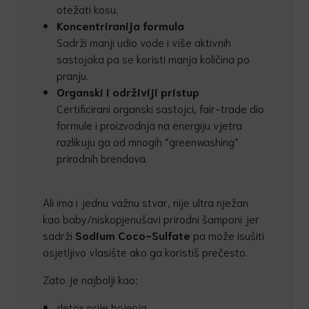
otežati kosu.
Koncentriranija formula
Sadrži manji udio vode i više aktivnih
sastojaka pa se koristi manja količina po
pranju.
Organski i održiviji pristup
Certificirani organski sastojci, fair-trade dio
formule i proizvodnja na energiju vjetra
razlikuju ga od mnogih “greenwashing”
prirodnih brendova.
Ali ima i jednu važnu stvar, nije ultra nježan
kao baby/niskopjenušavi prirodni šamponi jer
sadrži
Sodium Coco-Sulfate
pa može isušiti
osjetljivo vlasište ako ga koristiš prečesto.
Zato je najbolji kao:
detox prije bojenja