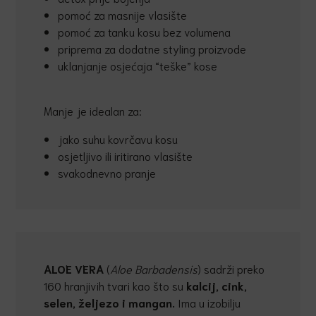
pomoć za masnije vlasište
pomoć za tanku kosu bez volumena
priprema za dodatne styling proizvode
uklanjanje osjećaja “teške” kose
Manje je idealan za:
jako suhu kovrčavu kosu
osjetljivo ili iritirano vlasište
svakodnevno pranje
ALOE VERA
(
Aloe Barbadensis
) sadrži preko
160 hranjivih tvari kao što su
kalcij, cink,
selen, željezo i mangan.
Ima u izobilju