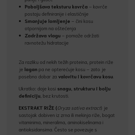
Poboljšava teksturu kovr
č
a
– kovrče
postaju definiranije i elastičnije
Smanjuje lomljenje
– čini kosu
otpornijom na oštećenja
Zadržava vlagu
– pomaže održati
ravnotežu hidratacije
Za razliku od nekih težih proteina, protein riže
je
lagan
pa ne opterećuje kosu – zato je
posebno dobar za
valovitu i kovr
č
avu kosu
.
Ukratko: daje kosi
snagu, strukturu i bolju
definiciju
, bez krutosti.
EKSTRAKT RIŽE
(
Oryza sativa extract
) je
sastojak dobiven iz zrna ili mekinja riže, bogat
vitaminima, mineralima, aminokiselinama i
antioksidansima. Često se povezuje s