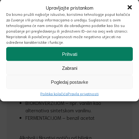
TIJEŠTENJEM (mehanički put)
Upravljajte pristankom
DESTILACIJOM VODENOM PAROM -
Da bismo pružili najbolje iskustvo, koristimo tehnologije poput kolačića
frakcioniranjem eteričnog ulja izolira se
za čuvanje i/ili pristup informacijama o uređaju. Suglasnost s ovim
određeni sastojak. Na primjer, citronellol se
tehnologijama će nam omogućiti da obrađujemo podatke kao što su
dobiva frakcioniranjem eteričnog ulja
ponašanje pri pregledavanju ili jedinstveni ID-ovi na ovoj web stranici.
Nepristanak ili povlačenje suglasnosti može negativno utjecati na
citronelle. Dakle, to je prirodni izolat.
određene karakteristike i funkcije.
EKSTRAKCIJOM POMOĆU SUPERKRITIČNOG
CO2 – ekološka alternativa
Prihvati
konvencionalnim metodama ekstrakcije. Na
primjer, crni čaj (ekstrakt lišća Thea
Zabrani
Sinensis s CO2).
Pogledaj postavke
Neke supstance dobivaju se BIOTEHNOLOŠKIM
POSTUPCIMA.
Politika kolačića
Pravila privatnosti
BIOKONVERZIJOM – npr. vanilin kao
alternativa sintetskom vanilinu.
FERMENTACIJOM – benzil acetat
Alkoholi i fiksativi potiču od biljaka.