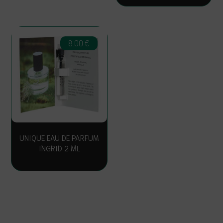
8.00
€
UNIQUE EAU DE PARFUM
INGRID 2 ML