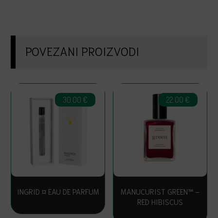
POVEZANI PROIZVODI
30.00
€
22.00
€
INGRID ¤ EAU DE PARFUM
MANUCURIST GREEN™ –
RED HIBISCUS