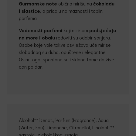
Gurmanske note
obično mirišu na
č
okoladu
i slastice
, a pridaju na maznosti i toplini
parfema.
Vodenasti parfemi
koji mirisom
podsje
ć
aju
na more i obalu
redoviti su odabir sanjara.
Osobe koje vole takve osvježavajuće mirise
slobodnog su duha, opuštene i elegantne.
Osim toga, spontane su i sklone tome da žive
dan po dan.
Alcohol** Denat., Parfum (Fragrance), Aqua
(Water, Eau), Limonene, Citronellol, Linalool. **
sastojci iz ekološkog uzgoja