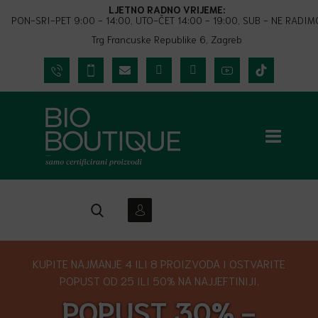
LJETNO RADNO VRIJEME:
PON-SRI-PET 9:00 - 14:00, UTO-ČET 14:00 - 19:00, SUB - NE RADIM
Trg Francuske Republike 6, Zagreb
KUPITE NAJMANJE 4 ILI 8 PROIZVODA I OSTVARITE
POPUST OD 25 ILI 50% NA NAJJEFTINIJI.
POPUST 30% -