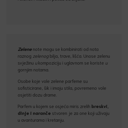
Zelene
note mogu se kombinirati od nota
raznog
zelenog
bilja, trave, lišća. Unose zelenu
svježinu
u
kompoziciju i uglavnom se koriste
u
gornjim notama.
Osobe koje vole zelene parfeme su
sofisticirane, šik i imaju stila, povremeno vole
osjetiti dozu drame.
Parfem u kojem se osjeća miris zrelih
breskvi,
dinje i naran
č
e
stvoren je za one koji uživaju
u avanturama i kretanju.