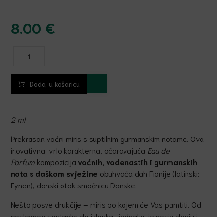
8.00
€
Dodaj u košaricu
2 ml
Prekrasan voćni miris s suptilnim gurmanskim notama. Ova
inovativna, vrlo karakterna, očaravajuća
Eau de
Parfum
kompozicija
vo
ć
nih, vodenastih i gurmanskih
nota s daškom svježine
obuhvaća dah Fionije (latinski:
Fynen), danski otok smočnicu Danske.
Nešto posve drukčije – miris po kojem će Vas pamtiti. Od
poslovnog sastanka do izlaska, jednako je nosiv danju i