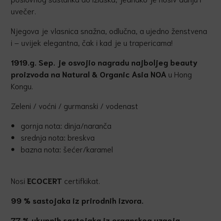
uvečer.
Njegova je vlasnica snažna, odlučna, a ujedno ženstvena
i – uvijek elegantna, čak i kad je u trapericama!
1919.g. Sep. je osvojio nagradu najboljeg beauty
proizvoda na Natural & Organic Asia NOA
u Hong
Kongu.
Zeleni / voćni / gurmanski / vodenast
gornja nota: dinja/naranča
srednja nota: breskva
bazna nota: šećer/karamel
Nosi
ECOCERT
certifkikat.
99 % sastojaka iz prirodnih izvora.
77 % ukupnih sastojaka iz organskog uzgoja
.