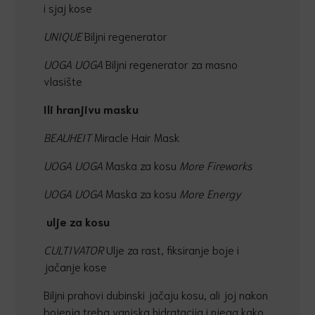
i sjaj kose
UNIQUE
Biljni regenerator
UOGA UOGA
Biljni regenerator za masno
vlasište
Ili hranjivu masku
BEAUHEIT
Miracle Hair Mask
UOGA UOGA
Maska za kosu
More Fireworks
UOGA UOGA
Maska za kosu
More Energy
ulje za kosu
CULTIVATOR
Ulje za rast, fiksiranje boje i
jačanje kose
Biljni prahovi dubinski jačaju kosu, ali joj nakon
bojenja treba vanjska hidratacija i njega kako