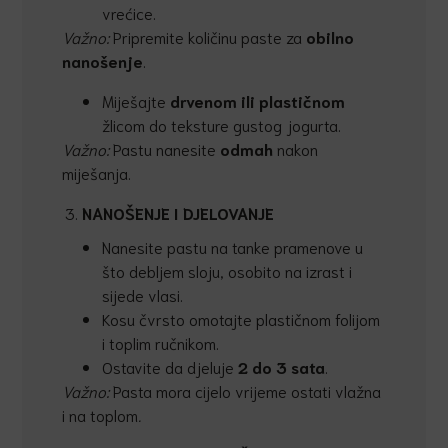
vrećice.
Važno
:
Pripremite količinu paste za
obilno
nanošenje
.
Miješajte
drvenom ili plastičnom
žlicom do teksture gustog jogurta.
Važno:
Pastu nanesite
odmah
nakon
miješanja.
NANOŠENJE I DJELOVANJE
Nanesite pastu na tanke pramenove u
što debljem sloju, osobito na izrast i
sijede vlasi.
Kosu čvrsto omotajte plastičnom folijom
i toplim ručnikom.
Ostavite da djeluje
2 do 3 sata
.
Važno:
Pasta mora cijelo vrijeme ostati vlažna
i na toplom
.