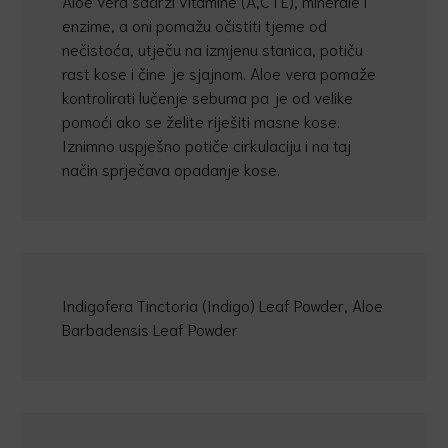
Aloe vera sadrži vitamine (A,C i E), minerale i
enzime, a oni pomažu očistiti tjeme od
nečistoća, utječu na izmjenu stanica, potiču
rast kose i čine je sjajnom. Aloe vera pomaže
kontrolirati lučenje sebuma pa je od velike
pomoći ako se želite riješiti masne kose.
Iznimno uspješno potiče cirkulaciju i na taj
način sprječava opadanje kose.
Indigofera Tinctoria (Indigo) Leaf Powder, Aloe
Barbadensis Leaf Powder