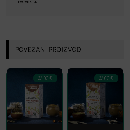
recenziju.
POVEZANI PROIZVODI
32.00
€
32.00
€