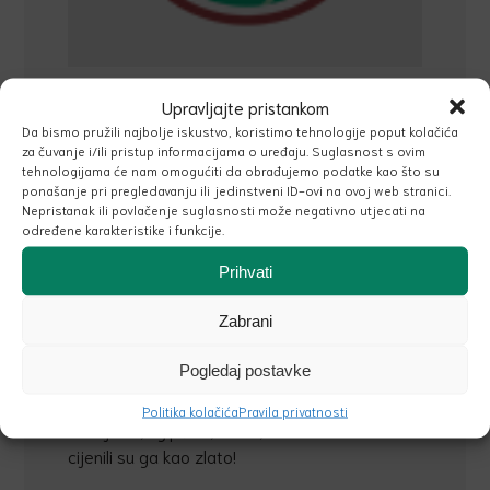
Upravljajte pristankom
Da bismo pružili najbolje iskustvo, koristimo tehnologije poput kolačića
za čuvanje i/ili pristup informacijama o uređaju. Suglasnost s ovim
tehnologijama će nam omogućiti da obrađujemo podatke kao što su
ponašanje pri pregledavanju ili jedinstveni ID-ovi na ovoj web stranici.
Nepristanak ili povlačenje suglasnosti može negativno utjecati na
INDIGO (
Indigofera tinctoria
), prah lista
određene karakteristike i funkcije.
Crno-modrim pigmentom boji kosu, a usto ima
i antiseptička svojstva. Prah indiga za bojanje
Prihvati
kose koristi se već preko 4000 godina.
Zabrani
Tijekom 19. i početkom 20. stoljeća bio je
najpopularnija boja za kosu u Europi i SAD-u, a
Pogledaj postavke
nazivao se i “crna kana”. Samo vrlo bogati ljudi
imali su priliku koristiti ovaj skupocjeni prah.
Politika kolačića
Pravila privatnosti
Perzijanci, Egipćani, Asirci, Sumerani i Abesinci
cijenili su ga kao zlato!