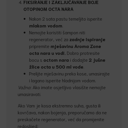
FIKSIRANJE I ZAKLJUČAVANJE BOJE
OTOPINOM OCTA NARA
Nakon 2 sata pastu temeljito isperite
mlakom vodom
.
Nemojte koristiti šampon niti
regenerator, već za
zadnje ispiranje
pripremite
mješavinu Aroma Zone
octa nara u vodi.
Dobro protresite
bocu s
octom nara
i dodajte
2 jušne
žlice octa u 500 ml vode
.
Prelijte mješavinu preko kose, umasirajte
i lagano isperite hladnijom vodom.
Važno
: Ako imate osjetljivo vlasište nemojte
umasiravati.
Ako Vam je kosa ekstremno suha, gusta ili
kovrčava, nakon bojenja, preporučamo da ne
preskačete regenerator, već da promijenite
redoslijed: