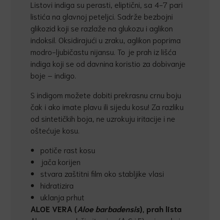
Listovi indiga su perasti, eliptični, sa 4-7 pari
listića na glavnoj peteljci. Sadrže bezbojni
glikozid koji se razlaže na glukozu i aglikon
indoksil. Oksidirajući u zraku, aglikon poprima
modro-ljubičastu nijansu. To je prah iz lišća
indiga koji se od davnina koristio za dobivanje
boje – indigo.
S indigom možete dobiti prekrasnu crnu boju
čak i ako imate plavu ili sijedu kosu! Za razliku
od sintetičkih boja, ne uzrokuju iritacije i ne
oštećuje kosu.
potiče rast kosu
jača korijen
stvara zaštitni film oko stabljike vlasi
hidratizira
uklanja prhut
ALOE VERA (
Aloe barbadensis
), prah lista