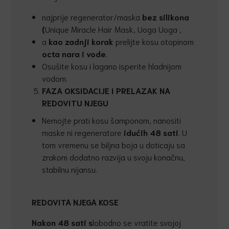
najprije regenerator/maska
bez silikona
(
Unique Miracle Hair Mask, Uoga Uoga ,
a
kao zadnji korak
prelijte kosu otopinom
octa nara i vode
.
Osušite kosu i lagano isperite hladnijom
vodom.
FAZA OKSIDACIJE I PRELAZAK NA
REDOVITU NJEGU
Nemojte prati kosu šamponom, nanositi
maske ni regeneratore
idućih 48 sati
. U
tom vremenu se biljna boja u doticaju sa
zrakom dodatno razvija u svoju konačnu,
stabilnu nijansu.
REDOVITA NJEGA KOSE
Nakon 48 sati s
lobodno se vratite svojoj