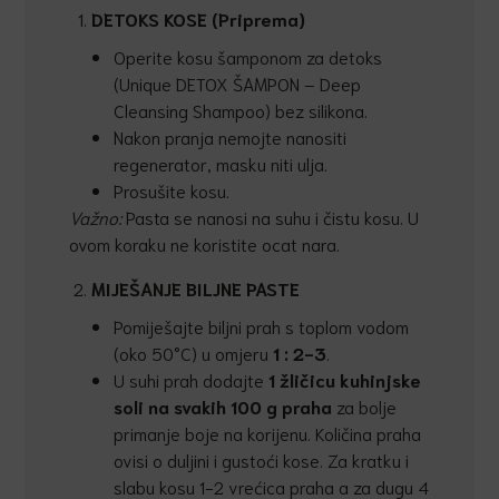
DETOKS KOSE (Priprema)
Operite kosu šamponom za detoks
(Unique DETOX ŠAMPON – Deep
Cleansing Shampoo) bez silikona.
Nakon pranja nemojte nanositi
regenerator, masku niti ulja.
Prosušite kosu.
Važno
:
Pasta se nanosi na suhu i čistu kosu. U
ovom koraku ne koristite ocat nara.
MIJEŠANJE BILJNE PASTE
Pomiješajte biljni prah s toplom vodom
(oko 50°C) u omjeru
1 : 2-3
.
U suhi prah dodajte
1 žličicu kuhinjske
soli na svakih 100 g praha
za bolje
primanje boje na korijenu. Količina praha
ovisi o duljini i gustoći kose. Za kratku i
slabu kosu 1-2 vrećica praha a za dugu 4