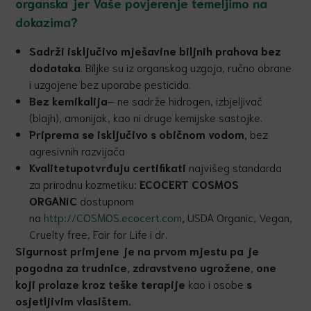
organska jer Vaše povjerenje temeljimo na
dokazima?
Sadrži isklju
č
ivo mješavine biljnih
prahova bez
dodataka
. Biljke su iz organskog uzgoja, ručno obrane
i uzgojene bez uporabe pesticida.
Bez kemikalija
– ne sadrže hidrogen, izbjeljivač
(blajh), amonijak, kao ni druge kemijske sastojke.
Priprema se isklju
č
ivo s obi
č
nom
vodom,
bez
agresivnih razvijača
Kvalitetu
potvrđuju certifikati
najvišeg standarda
za prirodnu kozmetiku:
ECOCERT COSMOS
ORGANIC
dostupnom
na
http://COSMOS.ecocert.com
,
USDA Organic, Vegan,
Cruelty free, Fair for Life i dr.
Sigurnost primjene je na prvom mjestu pa je
pogodna za trudnice, zdravstveno ugrožene, one
koji prolaze kroz teške terapije
kao i osobe
s
osjetljivim vlasištem.