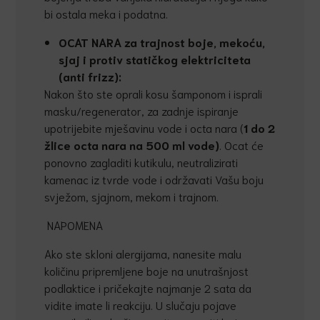
bi ostala meka i podatna.
OCAT NARA za trajnost boje, mekoću,
sjaj i protiv statičkog elektriciteta
(anti frizz):
Nakon što ste oprali kosu šamponom i isprali
masku/regenerator, za zadnje ispiranje
upotrijebite mješavinu vode i octa nara (
1 do 2
žlice octa nara na 500 ml vode)
. Ocat će
ponovno zagladiti kutikulu, neutralizirati
kamenac iz tvrde vode i održavati Vašu boju
svježom, sjajnom, mekom i trajnom.
NAPOMENA
Ako ste skloni alergijama, nanesite malu
količinu pripremljene boje na unutrašnjost
podlaktice i pričekajte najmanje 2 sata da
vidite imate li reakciju. U slučaju pojave