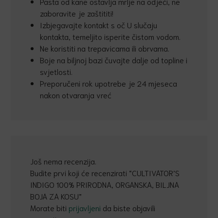
Pasta od kane ostavlja mrlje na odjeći, ne
zaboravite je zaštititi!
Izbjegavajte kontakt s oč U slučaju
kontakta, temeljito isperite čistom vodom.
Ne koristiti na trepavicama ili obrvama.
Boje na biljnoj bazi čuvajte dalje od topline i
svjetlosti.
Preporučeni rok upotrebe je 24 mjeseca
nakon otvaranja vreć
Još nema recenzija.
Budite prvi koji će recenzirati “CULTIVATOR’S
INDIGO 100% PRIRODNA, ORGANSKA, BILJNA
BOJA ZA KOSU”
Morate biti
prijavljeni
da biste objavili