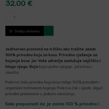
32.00
€
Dodaj u košaricu
Jedinstven proizvod na tržištu ako tražite
zaista
100% prirodnu boju za kosu. Prirodno rješenje za
bojenje kose jer Vaše zdravlje zaslužuje naj
č
iš
ć
u i
blagu njegu. Boja
koja ujedno njeguje, jača kosu i
vlasište.
Prekriva Vašu prirodnu boju kose indigo 100% prirodnim i
organskim tretmanom bojenja. Prekriva čak i sijede, dajući
prirodne pramenove u jednom nanošenju.
Kako prepoznati da je zaista 100 % prirodna i