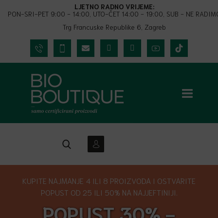
LJETNO RADNO VRIJEME:
PON-SRI-PET 9:00 - 14:00, UTO-ČET 14:00 - 19:00, SUB - NE RADIM
Trg Francuske Republike 6, Zagreb
KUPITE NAJMANJE 4 ILI 8 PROIZVODA I OSTVARITE
POPUST OD 25 ILI 50% NA NAJJEFTINIJI.
POPUST 30% -