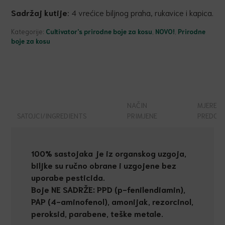
Sadržaj kutije
: 4 vrećice biljnog praha, rukavice i kapica.
Kategorije:
Cultivator's prirodne boje za kosu
,
NOVO!
,
Prirodne
boje za kosu
NAČIN
MJERE
SATOJCI/INGREDIENTS
PRIMJENE
PREDOS
100% sastojaka je iz organskog uzgoja,
biljke su ru
č
no obrane i uzgojene bez
uporabe pesticida.
Boje NE SADRŽE: PPD (p-fenilendiamin),
PAP (4-aminofenol), amonijak, rezorcinol,
peroksid, parabene, teške metale.