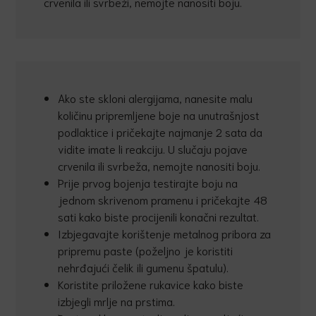
crvenila ili svrbeži, nemojte nanositi boju.
Ako ste skloni alergijama, nanesite malu
količinu pripremljene boje na unutrašnjost
podlaktice i pričekajte najmanje 2 sata da
vidite imate li reakciju. U slučaju pojave
crvenila ili svrbeža, nemojte nanositi boju.
Prije prvog bojenja testirajte boju na
jednom skrivenom pramenu i pričekajte 48
sati kako biste procijenili konačni rezultat.
Izbjegavajte korištenje metalnog pribora za
pripremu paste (poželjno je koristiti
nehrđajući čelik ili gumenu špatulu).
Koristite priložene rukavice kako biste
izbjegli mrlje na prstima.