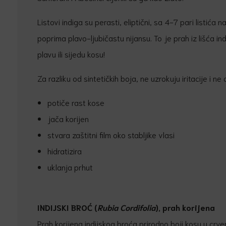
Listovi indiga su perasti, eliptični, sa 4-7 pari listića 
poprima plavo-ljubičastu nijansu. To je prah iz lišća i
plavu ili sijedu kosu!
Za razliku od sintetičkih boja, ne uzrokuju iritacije i ne
potiče rast kose
jača korijen
stvara zaštitni film oko stabljike vlasi
hidratizira
uklanja prhut
INDIJSKI BRO
Ć
(
Rubia Cordifolia
), prah korijena
Prah korijena indijskog broća prirodno boji kosu u crven