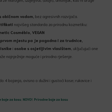
 s običnom
vodom,
bez agresivnih razvijača.
ifikati
najvišeg standarda za prirodnu kozmetiku:
metic Cosmébio, VEGAN
 prvom mjestu pa je pogodna i za trudnice,
isnike
i
osobe s osjetljivim vlasištem
, uključujući one
raže najnježnije moguće i prirodno rješenje.
do 4 bojanja, ovisno o dužini i gustoći kose; rukavice i
 boje za kosu
,
NOVO!
,
Prirodne boje za kosu