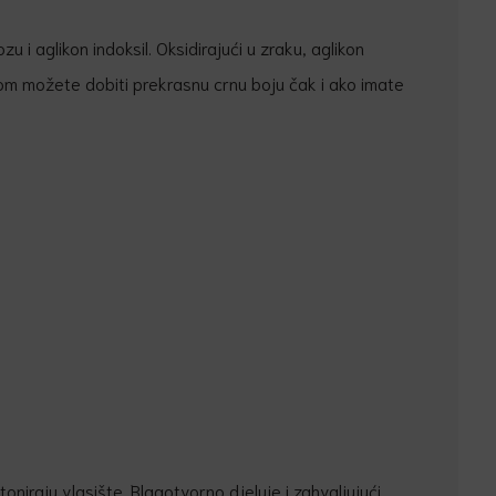
zu i aglikon indoksil. Oksidirajući u zraku, aglikon
digom možete dobiti prekrasnu crnu boju čak i ako imate
oniraju vlasište. Blagotvorno djeluje i zahvaljujući