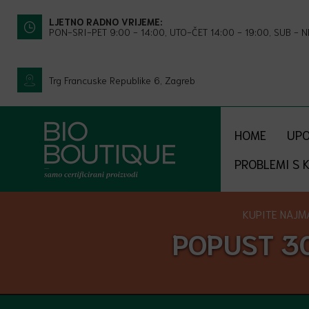
LJETNO RADNO VRIJEME:
PON-SRI-PET 9:00 - 14:00, UTO-ČET 14:00 - 19:00, SUB - 
Trg Francuske Republike 6, Zagreb
HOME
UPO
PROBLEMI S 
KUPITE NAJMA
POPUST 3