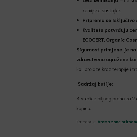
kemijske sastojke.
Priprema se isključivo
Kvalitetu
potvrđuju cert
ECOCERT, Organic Cos
Sigurnost primjene je na
zdravstveno ugrožene kor
koji prolaze kroz terapije i t
Sadržaj kutije
:
4 vrećice biljnog praha za 2 
kapica.
Kategorije:
Aroma zone prirodne