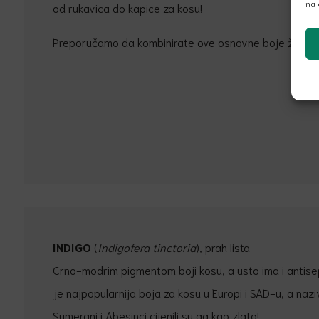
na 
od rukavica do kapice za kosu!
Preporučamo da kombinirate ove osnovne boje želite li 
INDIGO
(
Indigofera tinctoria
), prah lista
Crno-modrim pigmentom boji kosu, a usto ima i antisep
je najpopularnija boja za kosu u Europi i SAD-u, a naziva
Sumerani i Abesinci cijenili su ga kao zlato!