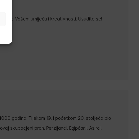
isno o Vašem umijeću i kreativnosti. Usudite se!
4000 godina. Tijekom 19. i početkom 20. stoljeća bio
ovaj skupocjeni prah. Perzijanci, Egipćani, Asirci,