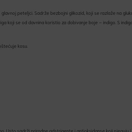
na glavnoj peteljci. Sadrže bezbojni glikozid, koji se razlaže na gluko
ndiga koji se od davnina koristio za dobivanje boje – indigo. S in
 oštećuje kosu.
o. Usto sadrži prirodne adstrigente i antioksidanse koji njeguju i t