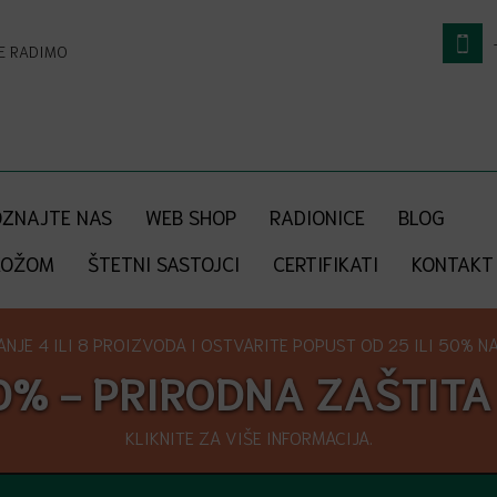
NE RADIMO
ZNAJTE NAS
WEB SHOP
RADIONICE
BLOG
KOŽOM
ŠTETNI SASTOJCI
CERTIFIKATI
KONTAKT
NJE 4 ILI 8 PROIZVODA I OSTVARITE POPUST OD 25 ILI 50% NA 
0% - PRIRODNA ZAŠTITA
KLIKNITE ZA VIŠE INFORMACIJA.