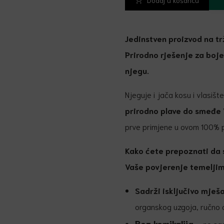
Dodaj u košaricu
Jedinstven proizvod na tr
Prirodno rješenje za boje
njegu.
Njeguje i jača kosu i vlasi
prirodno plave do smeđe 
prve primjene u ovom 100% p
Kako ćete prepoznati da s
Vaše povjerenje temelji
Sadrži isključivo mješa
organskog uzgoja, ručno 
Bez kemikalija
– ne sad