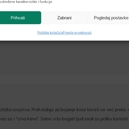
određene karakteristike i funkcije.
nijansu koja bi bila po vašem ukusu. Rezultati su iznenađujući, ov
Prihvati
Zabrani
Pogledaj postavke
Politika kolačića
Pravila privatnosti
tička svojstva. Prah indiga za bojanje kose koristi se već preko 
o se i “crna kana”. Samo vrlo bogati ljudi imali su priliku koristiti 