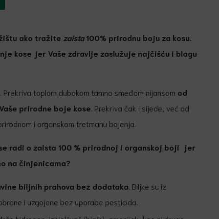
žištu ako tražite
zaista
100% prirodnu boju za kosu.
nje kose jer Vaše zdravlje zaslužuje najčišću i blagu
šte. Prekriva toplom dubokom tamno smeđom nijansom
od
Vaše prirodne boje kose
. Prekriva čak i sijede, već od
rirodnom i organskom tretmanu bojenja.
e radi o zaista 100 % prirodnoj i organskoj boji jer
mo na činjenicama?
vine biljnih
prahova bez dodataka
. Biljke su iz
obrane i uzgojene bez uporabe pesticida.
rže hidrogen, izbjeljivač (blajh), amonijak, kao ni druge