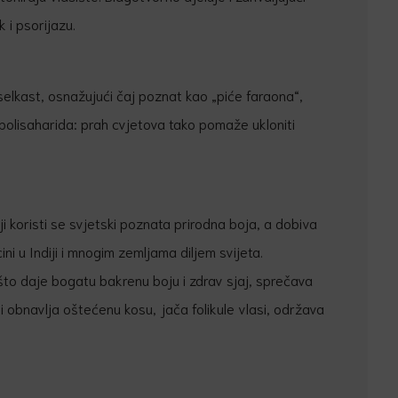
 i psorijazu.
selkast, osnažujući čaj poznat kao „piće faraona“,
 polisaharida: prah cvjetova tako pomaže ukloniti
ji koristi se svjetski poznata prirodna boja, a dobiva
ni u Indiji i mnogim zemljama diljem svijeta.
to daje bogatu bakrenu boju i zdrav sjaj, sprečava
 i obnavlja oštećenu kosu, jača folikule vlasi, održava