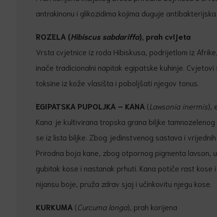
antrakinonu i glikozidima kojima duguje antibakterijska 
ROZELA
(
Hibiscus sabdariffa
), prah cvijeta
Vrsta cvjetnice iz roda Hibiskusa, podrijetlom iz Afri
inače tradicionalni napitak egipatske kuhinje. Cvjetov
toksine iz kože vlasišta i poboljšati njegov tonus.
EGIPATSKA PUPOLJKA – KANA
(
Lawsonia inermis
), 
Kana je kultivirana tropska grana biljke tamnozelenog li
se iz lista biljke. Zbog jedinstvenog sastava i vrijedni
Prirodna boja kane, zbog otpornog pigmenta lavson, u
gubitak kose i nastanak prhuti. Kana potiče rast kose i
nijansu boje, pruža zdrav sjaj i učinkovitu njegu kose.
KURKUMA
(
Curcuma longa
), prah korijena