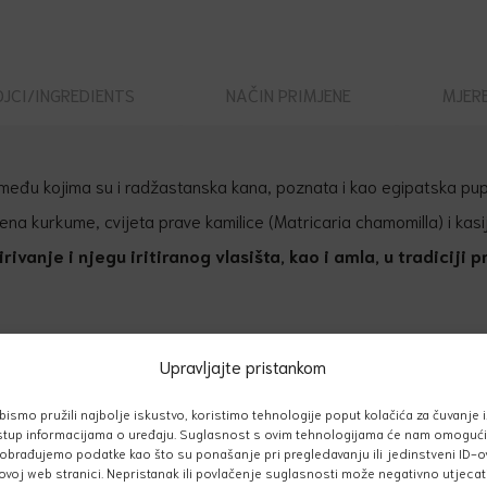
JCI/INGREDIENTS
NAČIN PRIMJENE
MJER
 među kojima su i radžastanska kana, poznata i kao egipatska pupol
ijena kurkume, cvijeta prave kamilice (Matricaria chamomilla) i kasi
rivanje i njegu iritiranog vlasišta, kao i amla, u tradicij
a, a svakim novim bojanjem obavija stabljiku vlasi novim
Upravljajte pristankom
anija.
bismo pružili najbolje iskustvo, koristimo tehnologije poput kolačića za čuvanje i/
vakim nanošenjem, osim što potpuno bezopasno bojite kosu, dubinsk
stup informacijama o uređaju. Suglasnost s ovim tehnologijama će nam omogući
obrađujemo podatke kao što su ponašanje pri pregledavanju ili jedinstveni ID-o
 bojama. U uputama smo detaljno objasnili postupak nanošenja, j
ovoj web stranici. Nepristanak ili povlačenje suglasnosti može negativno utjecat