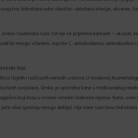
svojstva, hidratizira suho vlasište i ublažava iritacije, ekceme, čak
ke, zvana i Sudanska ruža. Od nje se priprema karkade – ukusan, ki
i sadrže mnogo vitamina, najviše C, antioksidansa, aminokiselina i
ekstrakt lista
šća i bijelih i ružičastih mirisnih cvatova. U modernoj kozmetologi
h korisnih svojstava, široka je upotreba kane u tradicionalnoj medici
spješno boji kosu u crveno-smeđe i bakrene nijanse. Kana, osim š
 jača vlasi (postaju mnogo deblje). Ulje kane savršeno hidratizira