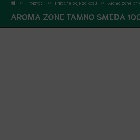
Proizvodi
Prirodne boje za kosu
Aroma zone prir
AROMA ZONE TAMNO SMEĐA 100